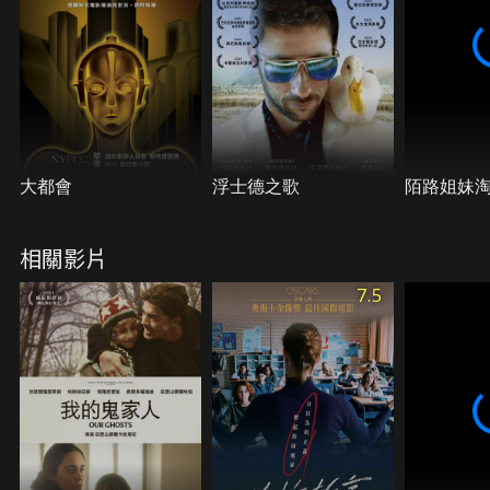
大都會
浮士德之歌
陌路姐妹
相關影片
7.5