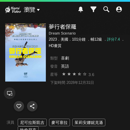
Hami Video
瀏覽
夢行者保羅
Dream Scenario
2023．美國．101分鐘 ．
輔12級
．
評分7.4
．
HD畫質
喜劇
類型
英語
發音
3.6
星等
下架時間 2028年12月31日
演員
尼可拉斯凱吉
麥可塞拉
茱莉安娜妮克遜