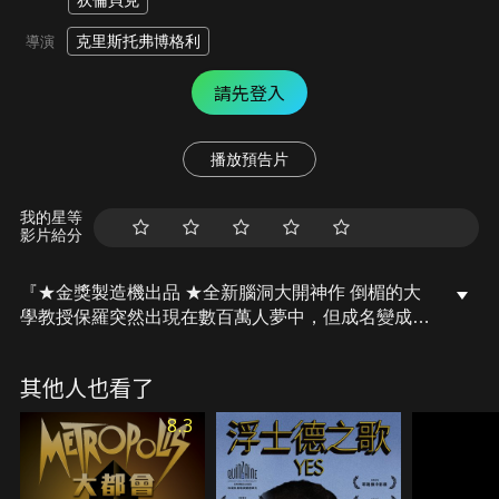
狄倫貝克
克里斯托弗博格利
導演
請先登入
播放預告片
我的星等
影片給分
『★金獎製造機出品 ★全新腦洞大開神作 倒楣的大
學教授保羅突然出現在數百萬人夢中，但成名變成一
場噩夢』當數百萬陌生人宣稱在夢中見到他之後，倒
楣的居家男人保羅（尼可拉斯凱吉 飾）的生活產生了
其他人也看了
天翻地覆的變化……。
8.3