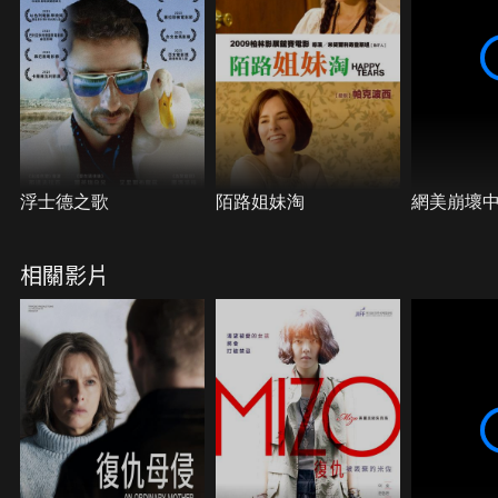
浮士德之歌
陌路姐妹淘
網美崩壞
相關影片