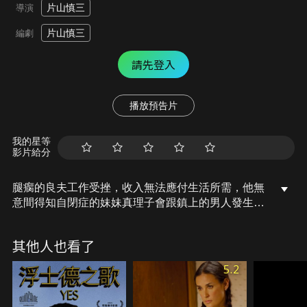
片山慎三
導演
片山慎三
編劇
請先登入
播放預告片
我的星等
影片給分
腿瘸的良夫工作受挫，收入無法應付生活所需，他無
意間得知自閉症的妹妹真理子會跟鎮上的男人發生關
係收取金錢。明知非法賣淫的行為不可為，但為讓兩
人活下去，開始當起皮條客，沒想到這個舉動讓他接
其他人也看了
觸到妹妹以往不曾讓自己見過的悲喜之情，讓他心情
五味雜陳。隨著恩客接二連三，此時妹妹的身心靈開
5.2
始起了變化…