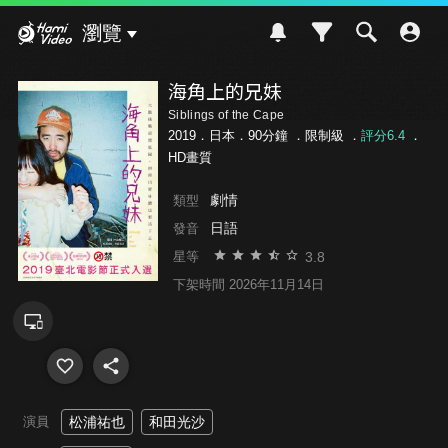
Hami Video
瀏覽
海角上的兄妹
Siblings of the Cape
2019．日本．90分鐘 ．
限制級
．
評分6.4
．
HD畫質
劇情
類型
日語
發音
3.8
星等
下架時間 2026年11月14日
演員
松浦祐也
和田光沙