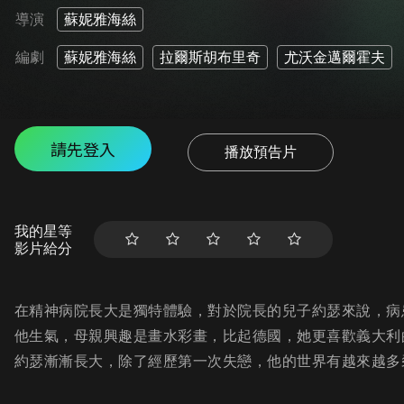
導演
蘇妮雅海絲
編劇
蘇妮雅海絲
拉爾斯胡布里奇
尤沃金邁爾霍夫
請先登入
播放預告片
我的星等
影片給分
在精神病院長大是獨特體驗，對於院長的兒子約瑟來說，病
他生氣，母親興趣是畫水彩畫，比起德國，她更喜歡義大利
約瑟漸漸長大，除了經歷第一次失戀，他的世界有越來越多