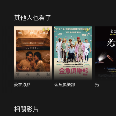
其他人也看了
6.3
6.6
愛在原點
金魚俱樂部
光
相關影片