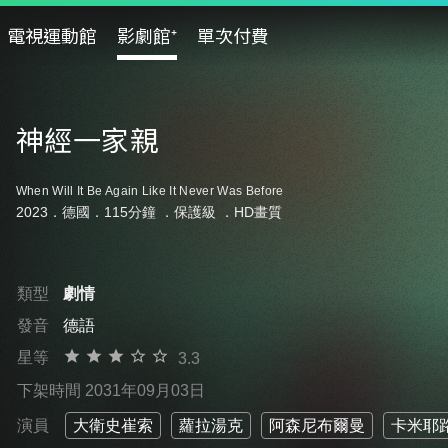
電視運動館
影劇館⁺
單次付費
神經一家親
When Will It Be Again Like It Never Was Before
2023．德國．115分鐘 ．
保護級
．HD畫質
類型
劇情
發音
德語
星等
3.3
下架時間 2031年09月03日
演員
大衛史崔索
蘿拉湯克
阿森尼布爾曼
卡米耶