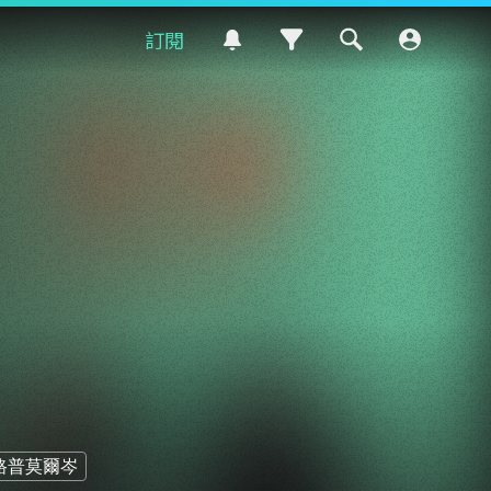
訂閱
路普莫爾岑