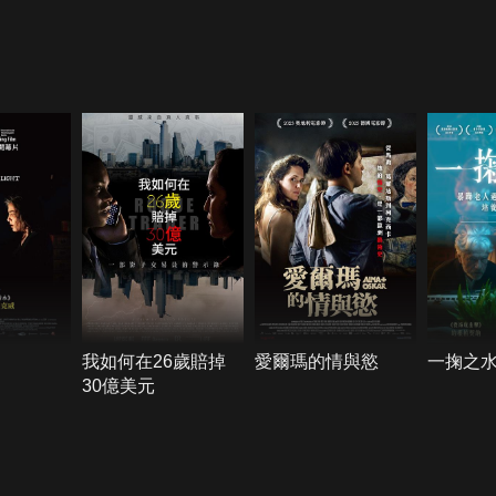
我如何在26歲賠掉
愛爾瑪的情與慾
一掬之
30億美元