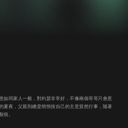
患如同家人一般，對約瑟非常好，不像兩個哥哥只會惹
的夏夜，父親則總是悄悄按自己的主意貿然行事，隨著
裂痕。