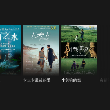
6.6
7.5
水
卡夫卡最後的愛
小黃狗的窩
奇蹟