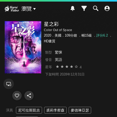
Hami Video
瀏覽
星之彩
Color Out of Space
2020．美國．109分鐘 ．
輔15級
．
評分6.2
．
HD畫質
驚悚
類型
英語
發音
4
星等
下架時間 2028年12月31日
演員
尼可拉斯凱吉
裘莉李察森
麥德琳亞瑟