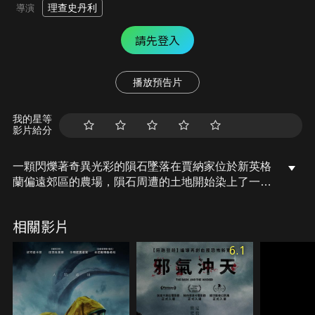
理查史丹利
導演
請先登入
播放預告片
我的星等
影片給分
一顆閃爍著奇異光彩的隕石墜落在賈納家位於新英格
蘭偏遠郊區的農場，隕石周遭的土地開始染上了一種
奇異的色彩，這是地球上從未見過的顏色，不存在於
已知光譜的任一端。無以名狀的邪惡力量開始慢慢地
相關影片
改變週遭的一切，飲水出現奇異的油亮光彩、農作物
異常生長、牲畜開始在夜裡發光，超乎常理的異變也
6.1
讓時間失去了秩序，最終開始影響到賈納一家人……