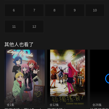
6
7
8
9
10
11
12
其他人也看了
全1集
全12集
全26集