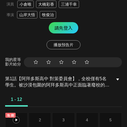
演員
小倉唯
大橋彩香
三浦千幸
山岸大悟
牧俊治
導演
請先登入
播放預告片
我的星等
影片給分
第1話【阿拜多斯高中 對策委員會】，全校僅有5名
學生。被沙漠包圍的阿拜多斯高中正面臨著廢校的危
機。為了擺脫這個情況，隸屬「對策委員會」的5名
學生每天都過著忙碌的生活。有一天，名為白子的學
1 - 12
生遇見了一位大人。他是從聯邦學生會被派遣過來的
「老師」。
免費
1
2
3
4
5