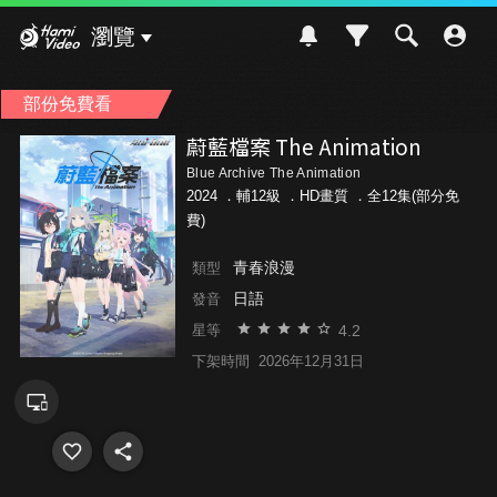
Hami Video
瀏覽
部份免費看
蔚藍檔案 The Animation
Blue Archive The Animation
2024 ．
輔12級
．HD畫質 ．全12集(部分免
費)
青春浪漫
類型
日語
發音
4.2
星等
下架時間
2026年12月31日