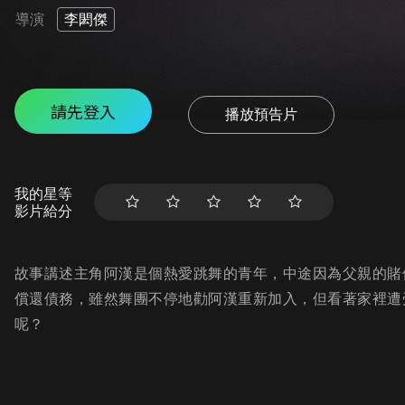
導演
李閎傑
請先登入
播放預告片
我的星等
影片給分
故事講述主角阿漢是個熱愛跳舞的青年，中途因為父親的賭
償還債務，雖然舞團不停地勸阿漢重新加入，但看著家裡遭
呢？