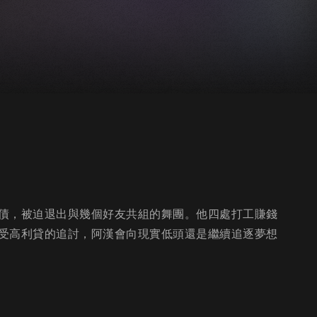
債，被迫退出與幾個好友共組的舞團。他四處打工賺錢
受高利貸的追討，阿漢會向現實低頭還是繼續追逐夢想