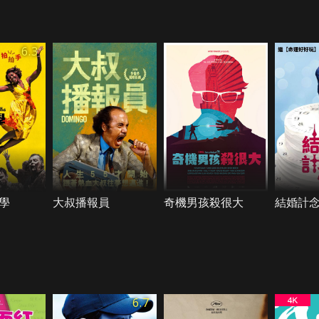
6.3
學
大叔播報員
奇機男孩殺很大
結婚計
6.7