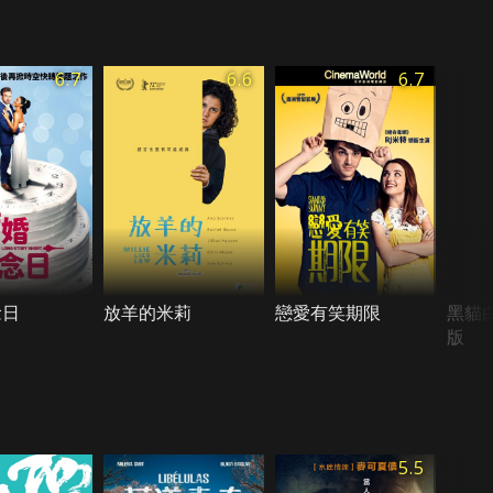
6.7
6.6
6.7
念日
放羊的米莉
戀愛有笑期限
黑貓
版
5.5