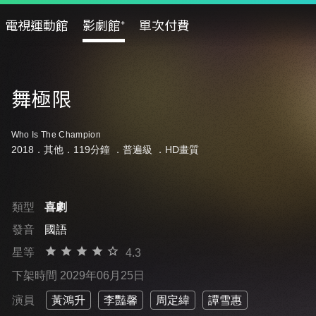
電視運動館
影劇館⁺
單次付費
舞極限
Who Is The Champion
2018．其他．119分鐘 ．
普遍級
．HD畫質
類型
喜劇
發音
國語
星等
4.3
下架時間 2029年06月25日
演員
黃鴻升
李豔馨
周定緯
譚雪惠