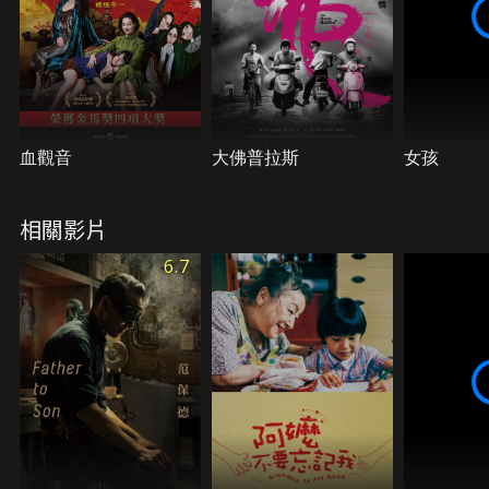
血觀音
大佛普拉斯
女孩
相關影片
6.7