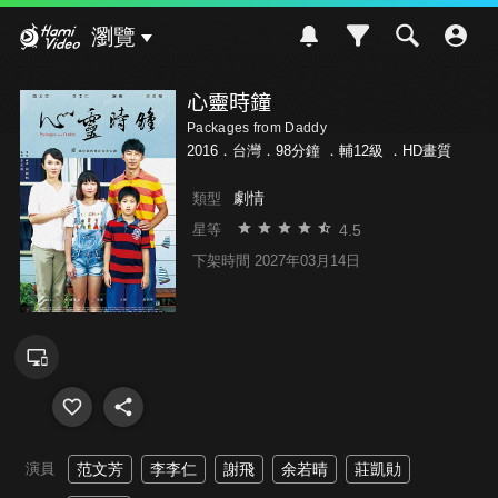
Hami Video
瀏覽
心靈時鐘
Packages from Daddy
2016．台灣．98分鐘 ．
輔12級
．HD畫質
劇情
類型
4.5
星等
下架時間 2027年03月14日
演員
范文芳
李李仁
謝飛
余若晴
莊凱勛