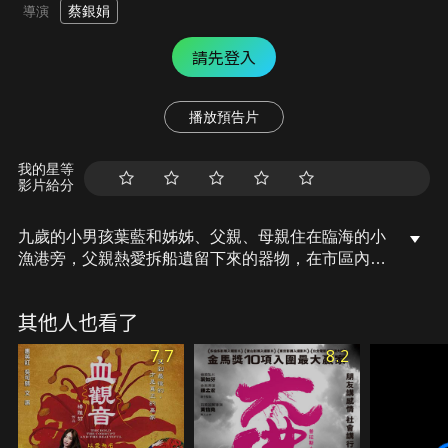
蔡銀娟
導演
請先登入
播放預告片
我的星等
影片給分
九歲的小男孩葉藍和姊姊、父親、母親住在臨海的小
漁港旁，父親熱愛拆船遺留下來的器物，在市區內開
設一家船藝品店，一家人的日子過得平靜而幸福。某
日，葉藍放學回家，發現父親驟然離世，全家人都籠
其他人也看了
罩在悲傷的陰影之中。突然有一天，葉藍收到父親生
前寄來的一只奇怪的古董時鐘，用途不明，秒針也停
7.7
8.2
擺了，就好像永遠沉睡的爸爸。葉藍下定決心要修好
這個怪鐘。他希望秒針再度轉動的時候，一切都會有
了答案……