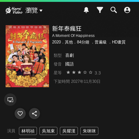
Hami Video
瀏覽
新年泰瘋狂
A Moment Of Happiness
2020．其他．84分鐘 ．
普遍級
．HD畫質
喜劇
類型
國語
發音
3.3
星等
下架時間 2027年11月30日
演員
林明禎
吳旭東
吳耀漢
朱咪咪