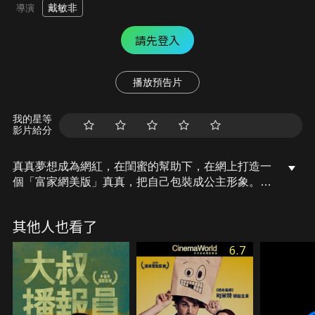
戴敏非
導演
請先登入
播放預告片
我的星等
影片給分
真真夢想成為網紅，在閨蜜的幫助下，在網上打造一
個「富家網美版」真真，把自己包裝成公主形象。沒
想到網美真真卻爆紅，成為人氣網紅。一次，她遇到
泰國背包遊客Nat，兩人一見鍾情的故事很快曝光，
其他人也看了
人氣更上一樓。其實，Nat是個富二代，但是現實中
的真真家裡經濟條件不好。現在為了保持高人氣，真
6.7
真只好繼續在網上演戲，家人和朋友也全家出動配合
演戲。但是爸爸吳亮光心疼真真，看不慣她的網絡虛
擬形象，大家在過程中也忘記了團圓飯的意義。「假
公主」遇上「真王子」，搞笑故事要怎樣圓滿收場？