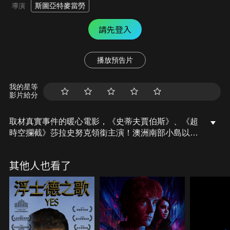
斯圖亞特麥當勞
導演
請先登入
播放預告片
我的星等
影片給分
取材真實事件的暖心電影，《史蒂夫賈伯斯》、《超
時空攔截》莎拉史努克領銜主演！澳洲南部小島以神
仙企鵝聞名，但狐狸不斷威脅島上企鵝的存續。一名
特立獨行的雞農和他的孫女，決定用特別的方式來拯
其他人也看了
救企鵝——訓練愛暴衝的牧羊犬怪球！究竟可愛的
Oddball能否成功完成任務呢？