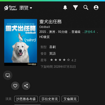
Hami Video
瀏覽
靈犬出任務
Oddball
2015．澳洲．91分鐘 ．
普遍級
．
評分6.4
．
HD畫質
喜劇
類型
英語
發音
4.2
星等
下架時間 2028年07月31日
演員
沙恩雅各布森
莎拉史努克
艾倫圖克