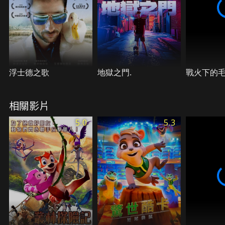
浮士德之歌
地獄之門.
戰火下的
相關影片
5.0
5.3