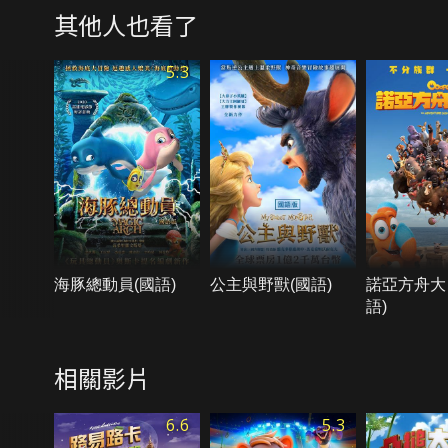
其他人也看了
5.3
海豚總動員(國語)
公主與野獸(國語)
諾亞方舟大
語)
相關影片
6.6
5.3