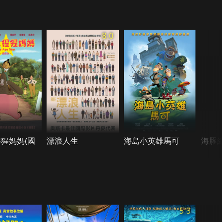
8.0
猩媽媽(國
漂浪人生
海島小英雄馬可
海豚總
5.3