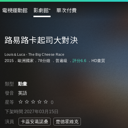
電視運動館
影劇館⁺
單次付費
路易路卡起司大對決
Louis＆Luca - The Big Cheese Race
2015．歐洲國家．78分鐘 ．
普遍級
．
評分6.6
．HD畫質
類型
動畫
發音
英語
星等
0
下架時間 2027年03月15日
演員
卡蕊安葛諾桑
楚德霍維克