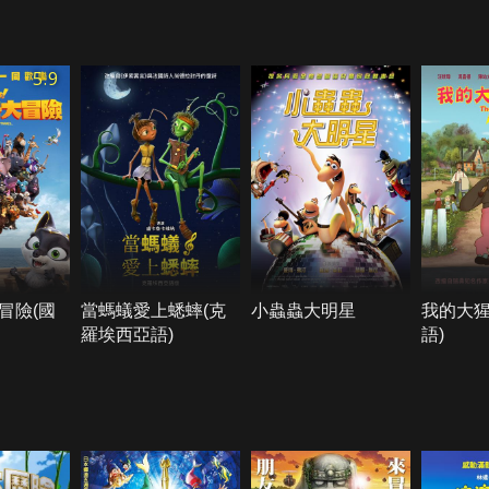
5.9
冒險(國
當螞蟻愛上蟋蟀(克
小蟲蟲大明星
我的大猩
羅埃西亞語)
語)