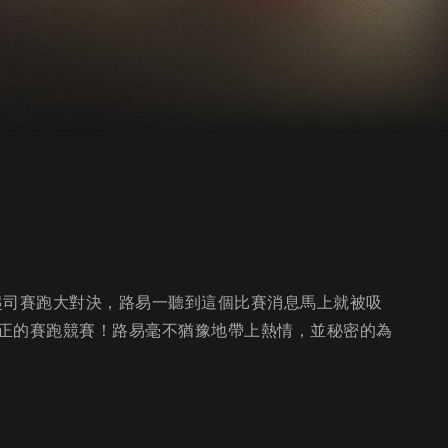
起司賽跑大對決，路易一聽到這個比賽消息馬上就被吸
正的賽跑競賽！路易毫不猶豫地帶上熱情，並秘密的為