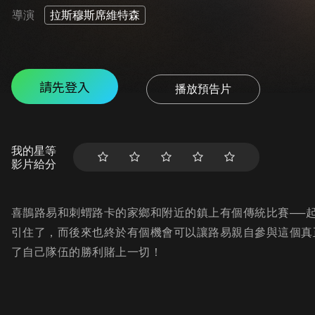
導演
拉斯穆斯席維特森
請先登入
播放預告片
我的星等
影片給分
喜鵲路易和刺蝟路卡的家鄉和附近的鎮上有個傳統比賽──
引住了，而後來也終於有個機會可以讓路易親自參與這個真
了自己隊伍的勝利賭上一切！