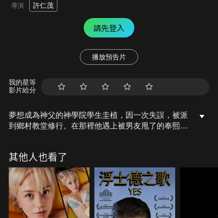
許仁茂
導演
請先登入
播放預告片
我的星等
影片給分
夢想成為神父的神學院學生圭植，因一次失誤，被派
到鄉村教堂修行。在那裡他遇上被男友甩了的奉熙，
花光積蓄的她只好留在教堂幫忙。在教堂內的神父見
狀，告訴他只要他能感化奉熙成為教徒，就保送他到
其他人也看了
神學院讓他成為神父。為了完成夢想，圭植用盡方
法，不料卻鬧出不少笑話。隨著時間流逝，兩人皆對
對方產生好感…