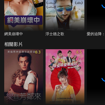
網美崩壞中
浮士德之歌
愛的迫降
相關影片
6.3
6.5