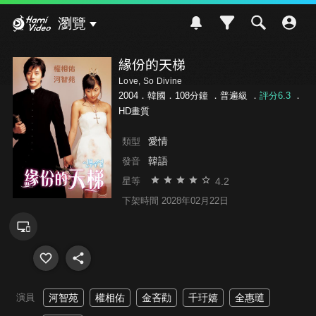
Hami Video
瀏覽
緣份的天梯
Love, So Divine
2004．韓國．108分鐘 ．
普遍級
．
評分6.3
．
HD畫質
愛情
類型
韓語
發音
4.2
星等
下架時間 2028年02月22日
演員
河智苑
權相佑
金吝勸
千玗嬉
全惠璡