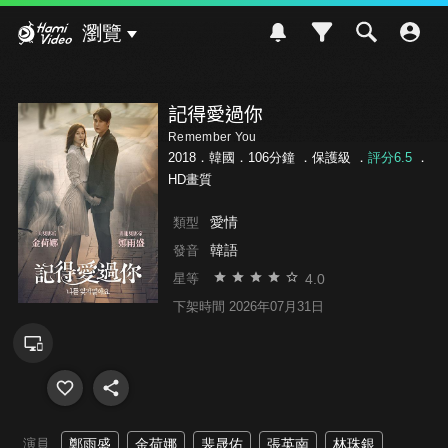
Hami Video
瀏覽
記得愛過你
Remember You
2018．韓國．106分鐘 ．
保護級
．
評分6.5
．
HD畫質
愛情
類型
韓語
發音
4.0
星等
下架時間 2026年07月31日
演員
鄭雨盛
金荷娜
裴晟佑
張英南
林珠銀