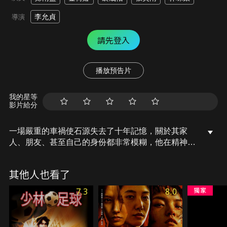
李允貞
導演
請先登入
播放預告片
我的星等
影片給分
一場嚴重的車禍使石源失去了十年記憶，關於其家
人、朋友、甚至自己的身份都非常模糊，他在精神科
醫院遇見了一個叫珍英的女人看著他流淚。他不記得
自己認識她，但這場邂逅讓兩人發展出一段關係，並
其他人也看了
為石源的生活帶來了新的幸福。可惜隨著石源的記憶
慢慢地回來，懼怕再次失去他，珍英陷入了兩難的局
7.3
8.0
面。