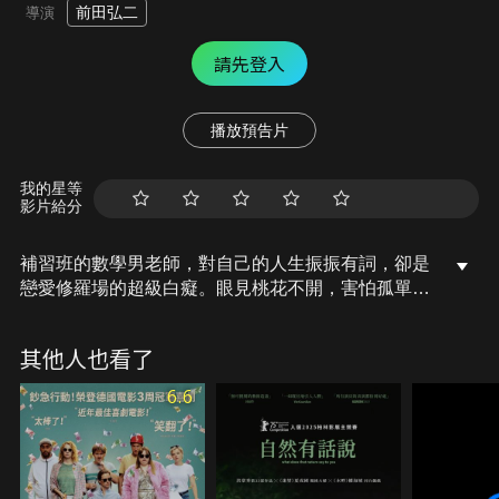
前田弘二
導演
請先登入
播放預告片
我的星等
影片給分
補習班的數學男老師，對自己的人生振振有詞，卻是
戀愛修羅場的超級白癡。眼見桃花不開，害怕孤單，
決定聽從怪怪女學生的建議，練習追女仔。從穿著、
巧遇、搭訕、攻心，原來「正常人」的戀愛是這樣！
其他人也看了
殊不知調教老師並非義不容辭，女學生微積分不行，
算盤卻打得很精。如果老師發威，情敵就範，她就可
6.6
以得到想愛的人了。眼看老師越來越帥，似乎還動了
真情，怪女孩卻發現她更想破壞的，是老師正在進行
的戀愛。