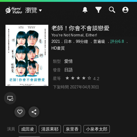
Hami Video
瀏覽
老師！你會不會談戀愛
You’re Not Normal, Either!
2021．日本．99分鐘 ．
普遍級
．
評分6.8
．
HD畫質
愛情
類型
日語
發音
4.2
星等
下架時間 2027年04月30日
演員
成田凌
清原果耶
泉里香
小泉孝太郎