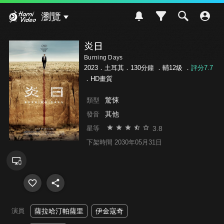
Hami Video
瀏覽
炎日
Burning Days
2023．土耳其．130分鐘 ．
輔12級
．
評分7.7
．HD畫質
驚悚
類型
其他
發音
3.8
星等
下架時間 2030年05月31日
演員
薩拉哈汀帕薩里
伊金寇奇