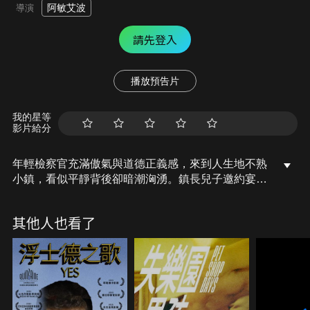
阿敏艾波
導演
請先登入
播放預告片
我的星等
影片給分
年輕檢察官充滿傲氣與道德正義感，來到人生地不熟
小鎮，看似平靜背後卻暗潮洶湧。鎮長兒子邀約宴請
檢察官至家中吃飯，酒酣耳熱之後檢察官喝到不醒人
事，沒想到隔天鎮長家中發生性侵案件，自認清白的
其他人也看了
檢察官展開公正調查，目擊證人卻是與鎮長敵對的報
社發行人，兩人曖昧關係以及他酒後破碎殘留的記
憶，更讓這起案件撲朔迷離…