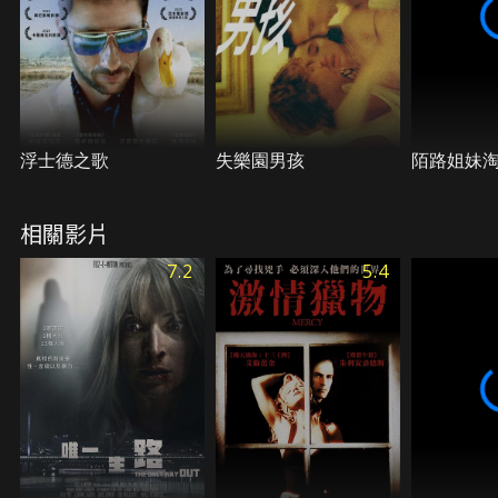
浮士德之歌
失樂園男孩
陌路姐妹
相關影片
7.2
5.4