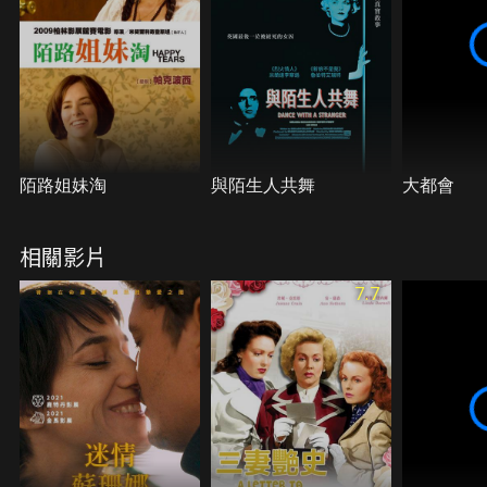
陌路姐妹淘
與陌生人共舞
大都會
相關影片
7.7