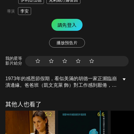
伊利亞伍德
克莉絲汀娜蕾茜
李安
導演
請先登入
播放預告片
我的星等
影片給分
1973年的感恩節假期，看似美滿的胡德一家正瀕臨崩
潰邊緣。爸爸班（凱文克萊 飾）對工作感到厭倦，他
藉著背叛妻子伊蓮娜（瓊艾倫 飾）與鄰居珍妮（雪歌
妮薇佛 飾）偷情來填補空虛，與此同時，他的女兒溫
其他人也看了
蒂（克莉絲汀娜蕾茜 飾）也和珍妮的兒子米奇（伊利
亞伍德 飾）初嚐禁果。眼見一場冰風暴即將來襲，這
5.2
6.6
兩家人也將迎來攤牌的時刻……。