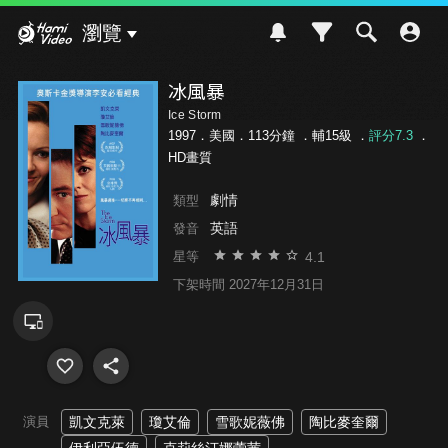
Hami Video
瀏覽
冰風暴
Ice Storm
1997．美國．113分鐘 ．
輔15級
．
評分7.3
．
HD畫質
劇情
類型
英語
發音
4.1
星等
下架時間 2027年12月31日
演員
凱文克萊
瓊艾倫
雪歌妮薇佛
陶比麥奎爾