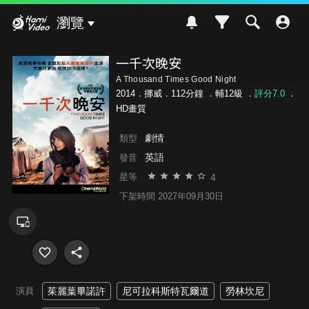
Hami Video
瀏覽
一千次晚安
A Thousand Times Good Night
2014．挪威．112分鐘 ．
輔12級
．
評分7.0
．
HD畫質
劇情
類型
英語
發音
4
星等
下架時間 2027年09月30日
演員
茱麗葉畢諾許
尼可拉科斯特瓦爾道
勞林坎尼