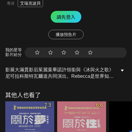
艾瑞克波貝
導演
請先登入
播放預告片
我的星等
影片給分
影展大滿貫影后茱麗葉畢諾許領銜與《冰與火之歌》
尼可拉科斯特瓦爾道共同演出。Rebecca是世界知名
戰地攝影師，當她去拍攝一個女性自殺炸彈攻擊者的
團體時，因為距離太近而在爆炸中受了重傷。回到家
其他人也看了
後，另一顆炸彈落下，丈夫和女兒再也無法忍受她可
能在遙遠國度因公而死，給她下了最後通牒：在工作
7.3
6.6
或家人之間做出選擇。Rebecca最後的決定會是什麼
呢？