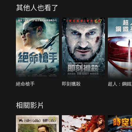
其他人也看了
6.7
絕命槍手
即刻獵殺
超人：鋼鐵
相關影片
6.8