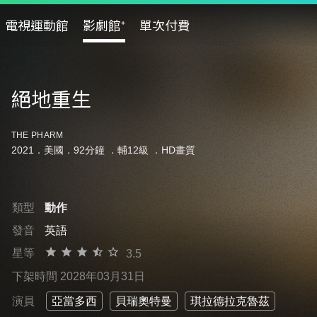
電視運動館
影劇館⁺
單次付費
絕地重生
THE PHARM
2021．美國．92分鐘 ．
輔12級
．HD畫質
類型
動作
發音
英語
星等
3.5
下架時間 2028年03月31日
演員
亞當多西
貝瑞奧特曼
琪拉德拉克魯茲