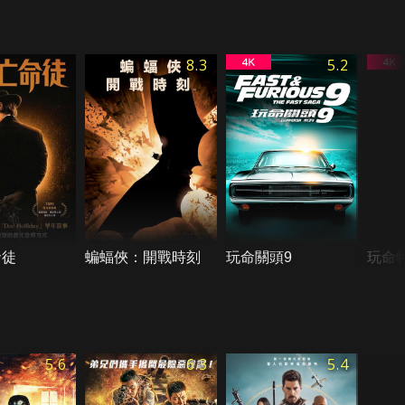
8.3
5.2
命徒
蝙蝠俠：開戰時刻
玩命關頭9
玩命
5.6
6.3
5.4