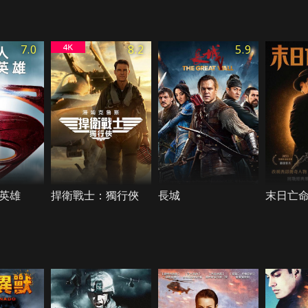
7.0
8.2
5.9
英雄
捍衛戰士：獨行俠
長城
末日亡