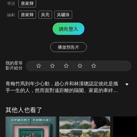
唐家輝
導演
唐家輝
吳亮
吳驪珠
編劇
請先登入
播放預告片
我的星等
影片給分
青梅竹馬到年少心動，趙心卉和林漢聰認定彼此是攜
手一生的人，然而面對遠距離的隔閡、家庭的牽絆，
以及學長陳孝名的驚喜告白，讓兩人一次次走散。堅
持還是放手？在心卉猶豫之時，鄰居大叔對愛情的篤
其他人也看了
定，讓她深深動容，她能否找回遺失的愛人，收獲相
伴一生的美滿愛情？