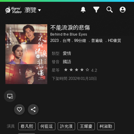
Hami Video
瀏覽
不能流淚的悲傷
Behind the Blue Eyes
2023．台灣．99分鐘 ．
普遍級
．HD畫質
愛情
類型
國語
發音
4.2
星等
下架時間 2032年01月10日
演員
蔡凡熙
何藍逗
許光漢
王耀慶
柯淑勤