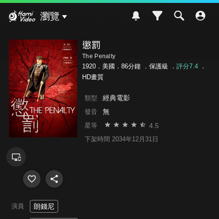
Hami Video
瀏覽
懲罰
The Penalty
1920．美國．86分鐘 ．
保護級
．
評分7.4
．
HD畫質
經典電影
類型
無
發音
4.5
星等
下架時間 2034年12月31日
演員
朗錢尼