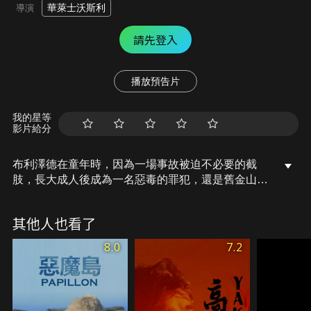
華萊士沃斯利
導演
請先登入
播放預告片
我的星等
影片給分
布利澤德在童年時，因為一場事故被迫不必要的截
肢，長大成人後成為一名惡毒的罪犯，還是舊金山黑
幫的老大。他迫使一群女子在住家裡為他生產成千上
萬的帽子，探員覺得事件並不單純，於是羅絲自願潛
其他人也看了
入調查，羅絲只能在他每次外出時尋找線索，有次意
外的發現一間密室(手術房)，原來這個密室竟是布利
8.0
7.2
澤德要對他兒時截肢的醫生，進行手術報復…