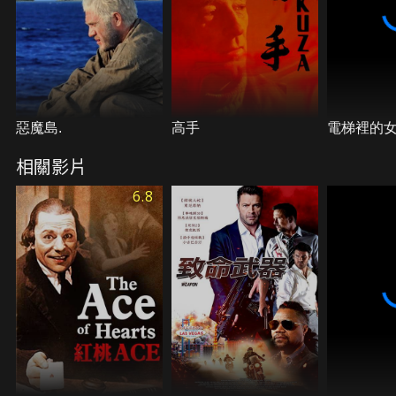
惡魔島.
高手
電梯裡的
相關影片
6.8