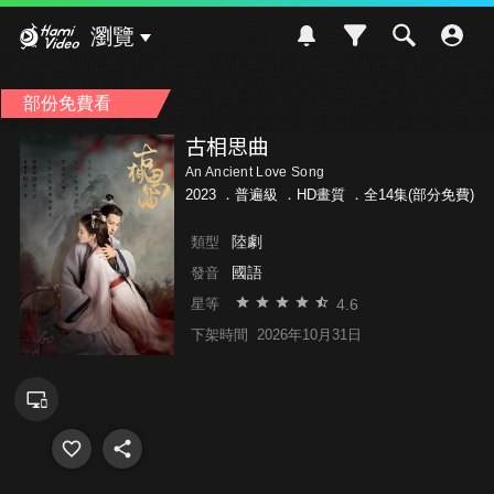
Hami Video
瀏覽
部份免費看
古相思曲
An Ancient Love Song
2023 ．
普遍級
．HD畫質 ．全14集(部分免費)
陸劇
類型
國語
發音
4.6
星等
下架時間
2026年10月31日