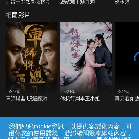
天雷一部之春花秋月
怎敵她千嬌百媚
夜未央
相關影片
全44集
全24集
全22集
軍師聯盟II虎嘯龍吟
休想行刺本王小姐
再見君如
我們紀錄cookie資訊，以提供客製化內容，可
{{notifyMsg}}
優化您的使用體驗，若繼續閱覽本網站內容，
常見問題
線上客服
服務條款
隱私權保護