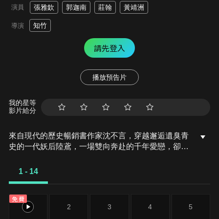
演員
張雅欽
郭迦南
莊翰
黃靖洲
知竹
導演
請先登入
播放預告片
我的星等
影片給分
來自現代的歷史暢銷書作家沈不言，穿越邂逅遺臭青
史的一代妖后陸鳶，一場雙向奔赴的千年愛戀，卻發
生在一條背道而馳的時間線上，以致於她情深時他不
知，他深情時她不識……
1 - 14
免費
1
2
3
4
5