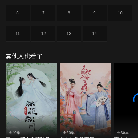
6
7
8
9
10
11
12
13
14
其他人也看了
全40集
全26集
全30集