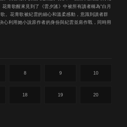
。花青歌醒來見到了《雲夕謠》中被所有讀者稱為“白月
青歌。花青歌被紀雲的細心和溫柔感動，意識到讀者群
決心利用她小說原作者的身份與紀雲並肩作戰，同時用
8
9
10
18
19
20