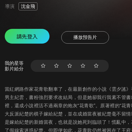
導演
沈金飛
請先登入
播放預告片
我的星等
影片給分
當紅網路作家花青歌翻車了，在最新創作的小說《雲夕謠》
男主紀雲，書粉強烈要求改結局，但是她卻我行我素不管書
裡，還成小說裡活不過兩章的炮灰“花青歌”。原著裡的“花
大反派紀楚的棋子嫁給紀楚，並在成婚當夜被紀楚毫不留情
是嫁給紀楚的新婚當夜，也就是說她死到臨頭了！慌亂中，
了假線索迷惑紀楚。但即便如此，花青歌仍然被困在了王府