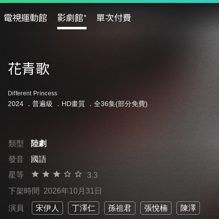
電視運動館
影劇館⁺
單次付費
花青歌
Different Princess
2024 ．
普遍級
．HD畫質 ．全36集(部分免費)
類型
陸劇
發音
國語
星等
3.3
下架時間
2026年10月31日
演員
宋伊人
丁澤仁
孫祖君
張悅楠
陳澤