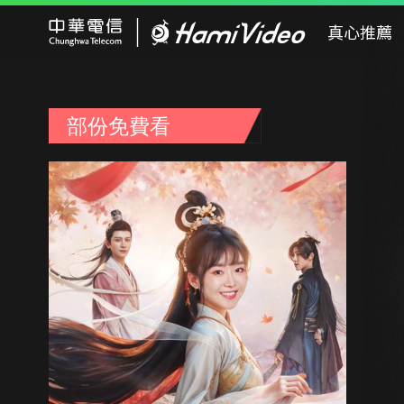
Hami Video
真心推薦
部份免費看