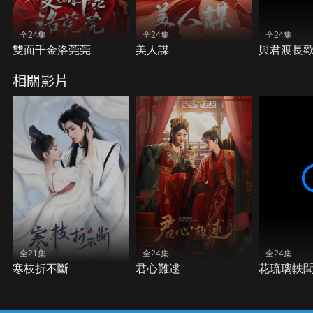
全24集
全24集
全24集
雙面千金洛莞莞
美人謀
與君渡長
相關影片
全21集
全24集
全24集
寒枝折不斷
君心難逑
花琉璃軼