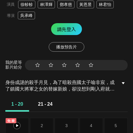
演員
徐軫軫
林澤輝
鄧孝慈
黃恩昱
林君怡
吳承峰
導演
請先登入
播放預告片
我的星等
影片給分
身份成謎的殺手月見，為了暗殺燕國太子喻非宸，成
了鎮國大將軍之女的替嫁新娘，卻沒想到剛入府就遇
上太子暴斃，大婚之日竟變成陪葬日。正當月見陷入
生死攸關的絕境時，碰上長得跟太子一樣的二皇子，
1 - 20
21 - 24
殊不知實際是太子分飾兩角的陷阱。兩人在互相欺瞞
中萌生了相愛相殺的氣息，為了各自的目的，不得已
免費
持續面對彼此，住在同一屋簷下的他們又會發生哪些
1
2
3
4
5
故事？