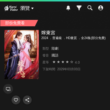
Hami Video
瀏覽
部份免費看
嫁東宮
2024 ．
普遍級
．HD畫質 ．全24集(部分免費)
陸劇
類型
國語
發音
4.0
星等
下架時間
2029年03月03日