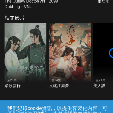
The Outlaw Doctor(VN
2099
一傘煙雨
Dubbing＋VN
Subtitles)
相關影片
全23集
全24集
全24集
踏歌雲行
只此江湖夢
美人謀
我們紀錄cookie資訊，以提供客製化內容，可
{{notifyMsg}}