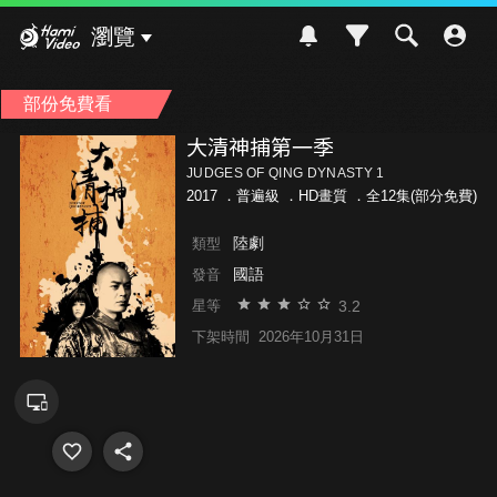
Hami Video
瀏覽
部份免費看
大清神捕第一季
JUDGES OF QING DYNASTY 1
2017 ．
普遍級
．HD畫質 ．全12集(部分免費)
陸劇
類型
國語
發音
3.2
星等
下架時間
2026年10月31日