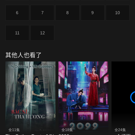
6
7
8
9
10
11
12
其他人也看了
全11集
全18集
全24集