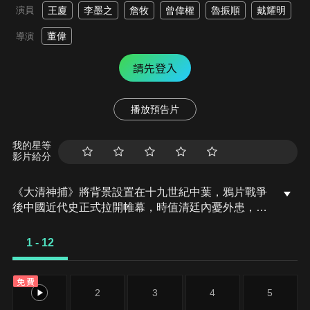
演員
王廈
李墨之
詹牧
曾偉權
魯振順
戴耀明
董偉
導演
請先登入
播放預告片
我的星等
影片給分
《大清神捕》將背景設置在十九世紀中葉，鴉片戰爭
後中國近代史正式拉開帷幕，時值清廷內憂外患，而
此時的南方陽城，一起駭人聽聞的剝皮案，更是引起
各方勢力的蠢蠢欲動。陽城縣熱血捕快白雪晴的查案
1 - 12
之路被縣長何玉庭阻攔，卻意外和暗訪的四阿哥發現
人皮案的背後涉及到關係著大清命運的閻王寶藏，兩
免費
人尋寶之路正式展開。
1
2
3
4
5