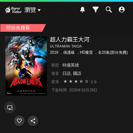
Hami Video
瀏覽
部份免費看
超人力霸王大河
ULTRAMAN TAIGA
2019 ．
保護級
．HD畫質 ．全25集(部分免費)
特攝英雄
類型
日語, 國語
發音
3.9
星等
下架時間
2026年10月29日