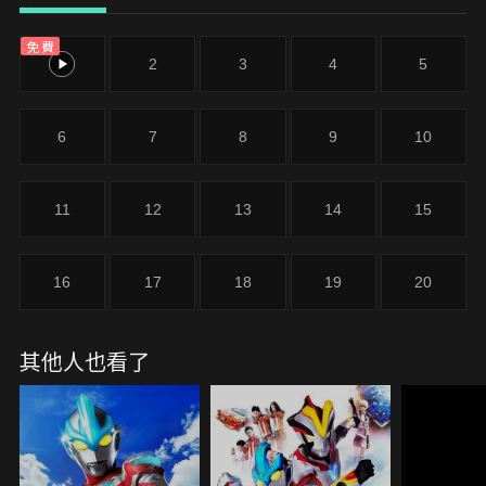
包含了跟外星人有關的事件。在優幸身上，有個連他
自己也不知道的天大秘密。那就是超人力霸王大河的
免費
光之粒子寄宿在他的體內。當大河從優幸的體內覺醒
1
2
3
4
5
時，新的故事即將開始！
6
7
8
9
10
11
12
13
14
15
16
17
18
19
20
其他人也看了