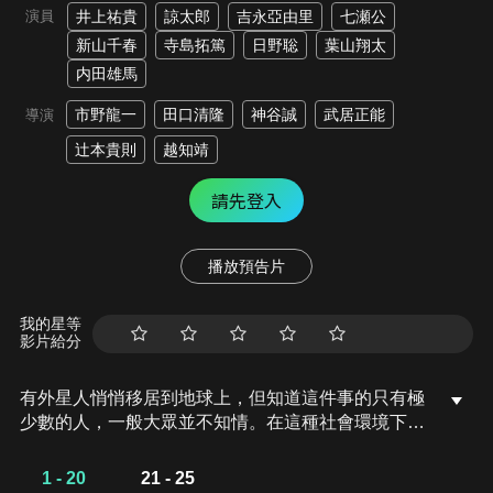
演員
井上祐貴
諒太郎
吉永亞由里
七瀬公
新山千春
寺島拓篤
日野聡
葉山翔太
内田雄馬
市野龍一
田口清隆
神谷誠
武居正能
導演
辻本貴則
越知靖
請先登入
播放預告片
我的星等
影片給分
有外星人悄悄移居到地球上，但知道這件事的只有極
少數的人，一般大眾並不知情。在這種社會環境下，
主角工藤優幸在民間警備組織《E.G.I.S.》工作，日
夜為了守護和平而奮鬥著。《E.G.I.S.》的業務內容
1 - 20
21 - 25