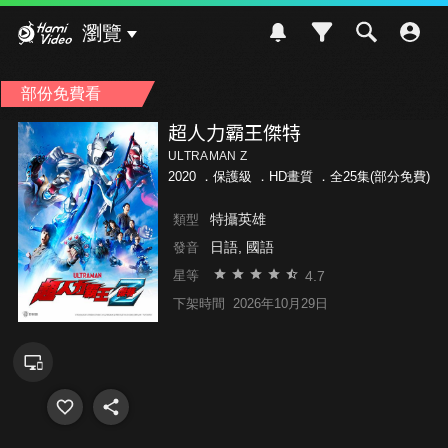
Hami Video
瀏覽
部份免費看
超人力霸王傑特
ULTRAMAN Z
2020 ．
保護級
．HD畫質 ．全25集(部分免費)
特攝英雄
類型
日語, 國語
發音
4.7
星等
下架時間
2026年10月29日