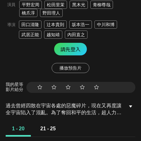
演員
平野宏周
松田里茉
黑木光
青柳尊哉
橋爪淳
野田理人
田口清隆
辻本貴則
坂本浩一
中川和博
導演
武居正能
越知靖
內田直之
請先登入
播放預告片
我的星等
影片給分
過去曾經四散在宇宙各處的惡魔碎片，現在又再度讓
全宇宙陷入了混亂。為了奪回和平的生活，超人力霸
王們不停地在宇宙中奮戰。與此同時，濫用惡魔碎片
並陸續毀滅行星的神祕存在，也正在私底下進行卑劣
1 - 20
21 - 25
的活動。隨後，邪惡的魔掌也終於伸向了「光之
國」。