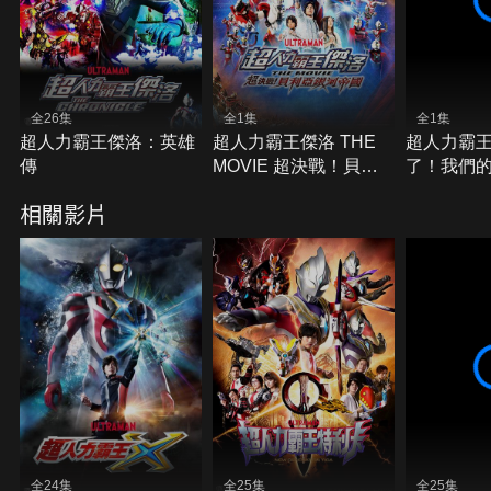
全26集
全1集
全1集
超人力霸王傑洛：英雄
超人力霸王傑洛 THE
超人力霸王
傳
MOVIE 超決戰！貝利
了！我們
亞銀河帝國
相關影片
全24集
全25集
全25集