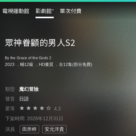
電視運動館
影劇館⁺
單次付費
眾神眷顧的男人S2
By the Grace of the Gods 2
2023 ．
輔12級
．HD畫質 ．全12集(部分免費)
類型
魔幻冒險
發音
日語
星等
4.3
下架時間
2026年12月31日
演員
田所梓
安元洋貴