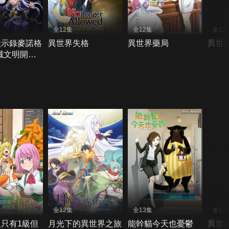
全12集
全12集
全12
默示錄麥諾格
異世界失格
異世界藥局
異世
滅文明開始
界
全12集
全13集
全12
只有1級但
月光下的異世界之旅
能幹貓今天也憂鬱
異世