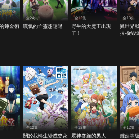
全24集
全12集
全13集
的鍊金術
嘆氣的亡靈想隱退
野生的大魔王出現
異世界
了！
拉-從毀
征服世
全12集
全12集
全12集
關於我轉生變成史萊
眾神眷顧的男人
雖然等級