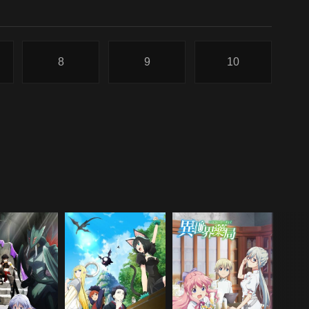
8
9
10