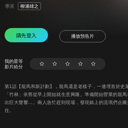
導演
柳瀬雄之
請先登入
播放預告片
我的星等
影片給分
第1話【龍馬和新計劃】，龍馬還是老樣子，一邊埋首於史
「竹林」依舊從早上開始就生意興隆。準備開始營業的龍馬
出巨大聲響…。兩人急忙趕到現場，發現鎮上的流氓們企圖
住。