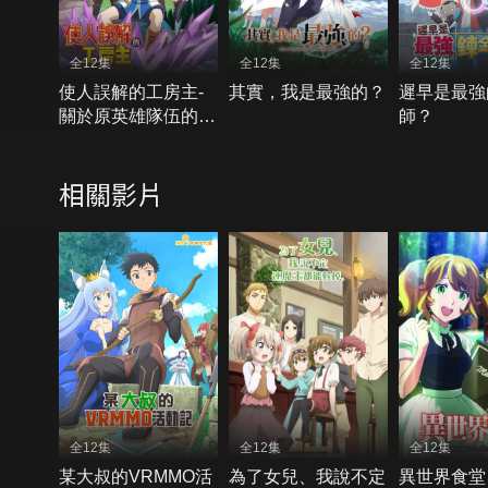
全12集
全12集
全12集
使人誤解的工房主-
其實，我是最強的？
遲早是最強
關於原英雄隊伍的雜
師？
役人員，實際上除了
戰鬥能力外全是SSS
相關影片
的故事
全12集
全12集
全12集
某大叔的VRMMO活
為了女兒、我說不定
異世界食堂