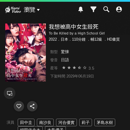
Hami Video
瀏覽
我想被高中女生殺死
To Be Killed by a High School Girl
2022．日本．110分鐘 ．
輔12級
．HD畫質
驚悚
類型
日語
發音
3.5
星等
下架時間 2029年06月19日
演員
田中圭
南沙良
河合優實
莉子
茅島水樹