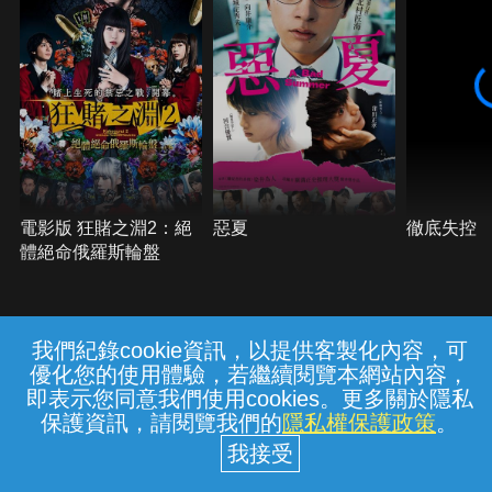
電影版 狂賭之淵2：絕
惡夏
徹底失控
體絕命俄羅斯輪盤
我們紀錄cookie資訊，以提供客製化內容，可
{{notifyMsg}}
優化您的使用體驗，若繼續閱覽本網站內容，
常見問題
線上客服
服務條款
隱私權保護
即表示您同意我們使用cookies。更多關於隱私
保護資訊，請閱覽我們的
隱私權保護政策
。
中華電信股份有限公司個人家庭分公司
(統一編號：96979949) © 2026