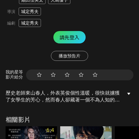
細田佳央太
大島優子
城定秀夫
導演
城定秀夫
編劇
請先登入
播放預告片
我的星等
影片給分
歷史老師東山春人，外表英俊個性溫暖，很快就擄獲
了女學生的芳心，然而春人卻藏著一個不為人知的渴
望——他想被一個漂亮的女高中生殺死。春人對這個
奇怪的慾望感到極度癡迷，他按著籌畫的犯罪計畫，
相關影片
開始接近四名女高中生，真帆、小葵、京子及愛佳。
春人籌備這計畫已籌備了九年，誰會成為殺害春人的
6.4
人呢？