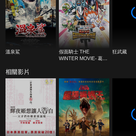
溫泉鯊
假面騎士 THE
狂武藏
WINTER MOVIE- 葛查
多＆GEATS 最強克米
相關影片
GOTCHA大作戰
5.7