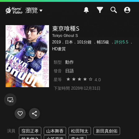
Hami Video
瀏覽
東京喰種S
Tokyo Ghoul S
2019．日本．101分鐘 ．
輔15級
．
評分5.5
．
HD畫質
動作
類型
日語
發音
4.0
星等
下架時間 2028年12月31日
演員
窪田正孝
山本舞香
松田翔太
新田真劍佑