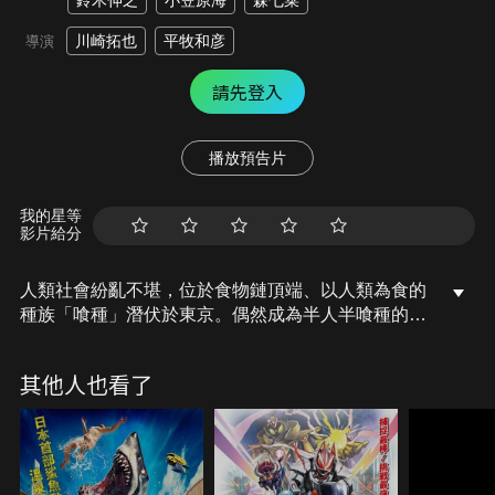
鈴木伸之
小笠原海
森七菜
川崎拓也
平牧和彦
導演
請先登入
播放預告片
我的星等
影片給分
人類社會紛亂不堪，位於食物鏈頂端、以人類為食的
種族「喰種」潛伏於東京。偶然成為半人半喰種的大
學生．金木研（窪田正孝 飾），寄身於喰種們的避難
所——咖啡店「安定區」，和霧嶋董香等人一起生
其他人也看了
活。此時，被稱為「美食家」的喰種．月山習（松田
翔太 飾）來到「安定區」，月山發現金木研身上的特
殊氣息，並招待他到「喰種餐廳」……人類與喰種的
激戰將揭開序幕！