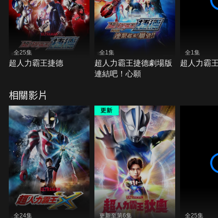
全25集
全1集
全1集
超人力霸王捷德
超人力霸王捷德劇場版
超人力霸王
連結吧！心願
相關影片
全24集
更新至第6集
全25集