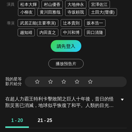
演員
松本大輝
村山優香
大地伸永
宮澤佐江
小柳友
黄川田雅哉
寺坂頼我
土田大(聲優)
武居正能(主要導演)
辻本貴則
坂本浩一
導演
越知靖
内田直之
中川和博
田口清隆
請先登入
播放預告片
我的星等
影片給分
在超人力霸王特利卡擊敗闇之巨人十年後，昔日的怪
獸災害已消滅，地球似乎恢復了和平。人類的目光進
一步轉向宇宙，而怪獸災害的對策規模開始縮小。就
在這時，突然飛來的神秘宇宙浮遊物體「索菲亞」開
1 - 20
21 - 25
始襲擊地球，人類與宇宙的聯繫被斷絕，成為了「孤
島般的星球」。主角「明日見奏大」的日常生活也被