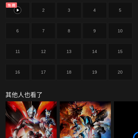
免費
這魔手迫害，在眼前不停發生破壞，終於現身的巨大
1
2
3
4
5
怪獸，奏大不顧危險，跳向這巨大的敵人面前之時，
卻意外變身成了「超人力霸王德卡」…
6
7
8
9
10
11
12
13
14
15
16
17
18
19
20
其他人也看了