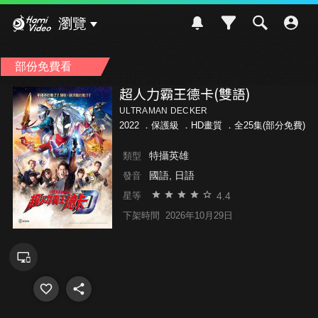
Hami Video
瀏覽
部份免費看
超人力霸王德卡(雙語)
ULTRAMAN DECKER
2022 ．
保護級
．HD畫質 ．全25集(部分免費)
特攝英雄
類型
國語, 日語
發音
4.4
星等
下架時間
2026年10月29日