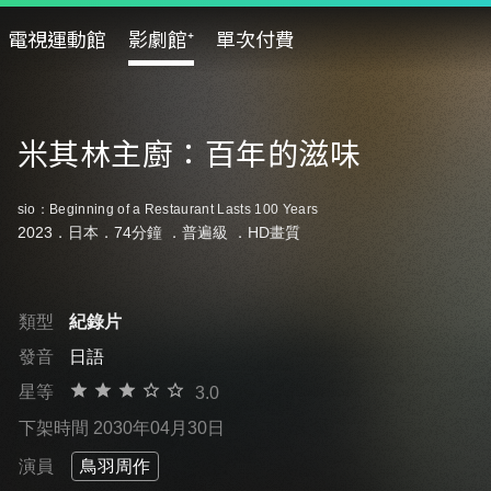
電視運動館
影劇館⁺
單次付費
米其林主廚：百年的滋味
sio：Beginning of a Restaurant Lasts 100 Years
2023．日本．74分鐘 ．
普遍級
．HD畫質
類型
紀錄片
發音
日語
星等
3.0
下架時間 2030年04月30日
演員
鳥羽周作