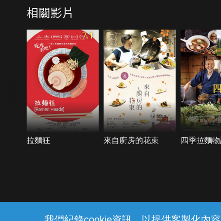
相關影片
7.1
拉麵狂
來自廚房的花束
四季拉麵物
{{notifyMsg}}
我們紀錄cookie資訊，以提供客製化