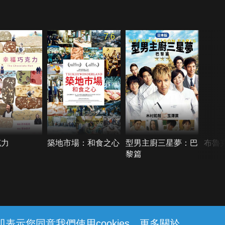
7.6
克力
築地市場：和食之心
型男主廚三星夢：巴
布魯
黎篇
示您同意我們使用cookies。更多關於