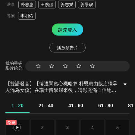
演員
朴恩惠
王嬪娜
姜志燮
姜景晙
李明佑
導演
請先登入
播放預告片
我的星等
影片給分
【雙語發音】【慘遭閨蜜心機暗算 朴恩惠由飯店繼承
人淪為女僕】在瑞士留學歸來後，晴彩充滿自信地踏
入了蒙娜麗莎飯店，端莊秀麗的外表和聰穎的頭腦，
讓她很快成為了飯店的副社長兼繼承人。與同飯店的
1 - 20
21 - 40
41 - 60
61 - 80
81 
總經理志燮之間的戀情，更是讓她的生活充滿了甜蜜
和期待。一場車禍意外將掀起腥風血雨，當晴彩以為
免費
自己撞死了熙秀的養父時，內心充滿了恐懼與內疚
1
2
3
4
5
感，在晴彩的堅持下，熙秀搬進了她的家，開始了新