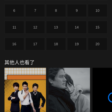
的生活。從那時起，晴彩心愛的人和她的一切都逐漸
被熙秀所奪走，包括飯店的地位和財富，晴彩更是從
6
7
8
9
10
繼承人淪為女僕，為了奪回曾經的一切，晴彩將對熙
秀展開復仇。
11
12
13
14
15
16
17
18
19
20
其他人也看了