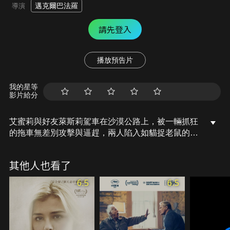
邁克爾巴法羅
導演
請先登入
播放預告片
我的星等
影片給分
艾蜜莉與好友萊斯莉駕車在沙漠公路上，被一輛抓狂
的拖車無差別攻擊與逼趕，兩人陷入如貓捉老鼠的躲
閃遊戲之中。美好的公路之旅，變成了活生生的噩
夢。
其他人也看了
6.5
6.5