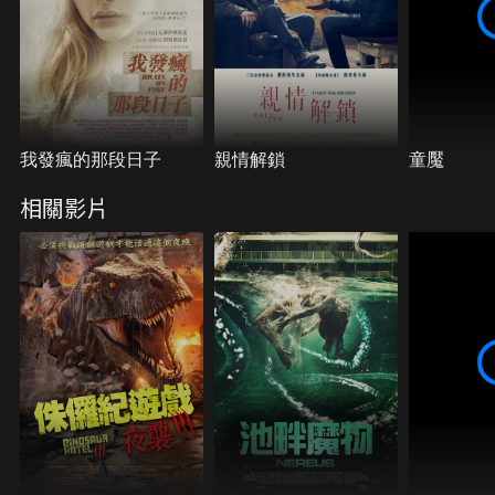
我發瘋的那段日子
親情解鎖
童魘
相關影片