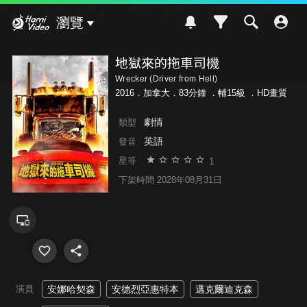
Hami Video
瀏覽
地獄來的拖車司機
Wrecker (Driver from Hell)
2016．加拿大．83分鐘 ．
輔15級
．HD畫質
劇情
類型
英語
發音
1
星等
下架時間 2028年08月31日
演員
安娜哈契森
安德烈亞惠特本
邁克爾迪克森