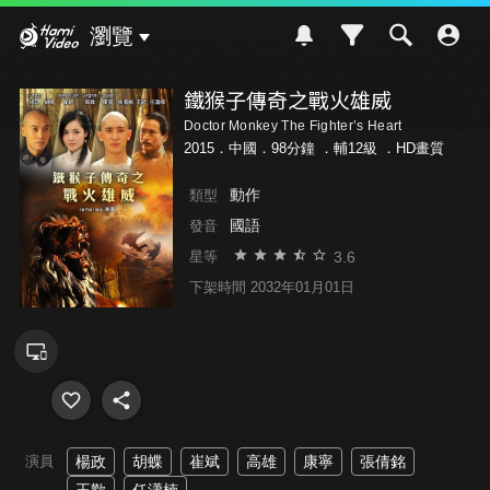
Hami Video
瀏覽
鐵猴子傳奇之戰火雄威
Doctor Monkey The Fighter’s Heart
2015．中國．98分鐘 ．
輔12級
．HD畫質
動作
類型
國語
發音
3.6
星等
下架時間 2032年01月01日
演員
楊政
胡蝶
崔斌
高雄
康寧
張倩銘