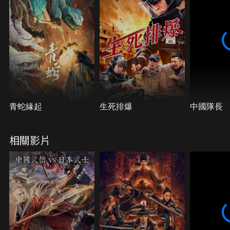
青蛇緣起
生死排爆
中國隊長
相關影片