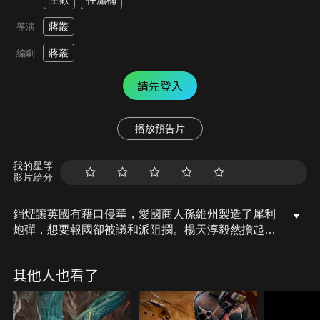
王歡
任瀟楠
蔣叢
導演
蔣叢
編劇
請先登入
播放預告片
我的星等
影片給分
銷煙讓英國有藉口侵華，愛國商人孫維州製造了犀利
炮彈，想要報國卻被議和派阻攔。楊天淳毅然擔起重
任，集合眾多好友，經過千辛萬苦，才將炮彈送到前
線，不想朝廷竟然下令停戰議和，楊天淳眾人最後的
其他人也看了
抉擇是什麼呢？