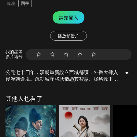
回宇
導演
請先登入
播放預告片
我的星等
影片給分
公元七十四年，漢朝重新設立西域都護，外番大肆入
侵漢朝邊境。疏勒城守將耿恭憑其智慧、膽略救下被
圍困的百姓與將士，眾人在疏勒城歷經重重磨難中，
展現出人性光輝和至情至性的一面。最終等來大漢援
其他人也看了
軍，粉碎了外番侵略圖謀，而歸返入關將士僅餘十三
人。故事彰顯了大漢朝“犯我大漢者，雖遠必誅”與“凡
我大漢子民，雖遠必救”的精神。