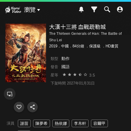
Hami Video
瀏覽
大漢十三將 血戰疏勒城
The Thirteen Generals of Han: The Battle of
Shu Lei
2019．中國．84分鐘 ．
保護級
．HD畫質
動作
類型
國語
發音
3.5
星等
下架時間 2027年01月31日
演員
謝苗
陳夢希
熱依娜
李帛軒
容爾甲