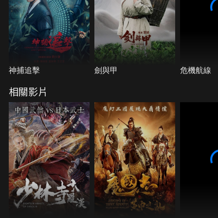
神捕追擊
劍與甲
危機航線
相關影片