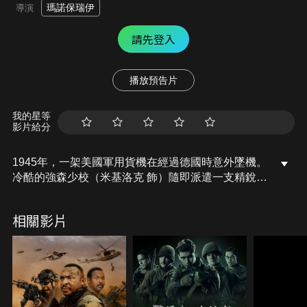
瑪諾保瑞伊
導演
請先登入
播放預告片
我的星等
影片給分
1945年，一架美國軍用貨機在經過德國時意外墜機。
冷酷的強森少校（米基洛克 飾）隨即派遣一支精銳小
隊執行救援任務，想取回飛機上的機密貨品。在布魯
爾中士（羅伯特克耐普 飾）和華許中士（傑克森雷斯
相關影片
朋 飾）的率領下，士兵們冒險進入飛機墜毀的森林，
卻發現樹上掛滿了德軍屍體，這群美國大兵即將了解
到自己將面對超乎想像的超自然力量……。