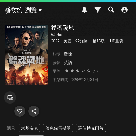
Hami Video
瀏覽
獵魂戰地
Warhunt
2022．美國．92分鐘 ．
輔15級
．HD畫質
驚悚
類型
英語
發音
2.7
星等
下架時間 2028年12月31日
演員
米基洛克
傑克森雷斯朋
羅伯特克耐普