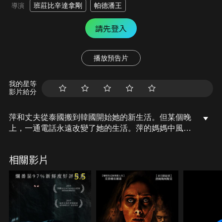
班莊比辛達拿剛
帕德潘王
導演
請先登入
播放預告片
我的星等
影片給分
萍和丈夫從泰國搬到韓國開始她的新生活。但某個晚
上，一通電話永遠改變了她的生活。萍的媽媽中風住
院，萍在得知後立即和丈夫回到泰國。她回到泰國
後，發現一些奇怪的記憶不斷浮現，剛開始她以為是
相關影片
小時候在老家的回憶，但慢慢地發現有股力量環繞著
她，而有某個人一直在那裡…。
5.5