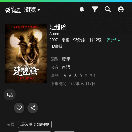
Hami Video
瀏覽
連體陰
Alone
2007．泰國．93分鐘 ．
輔12級
．
評分6.4
．
HD畫質
驚悚
類型
泰語
發音
3.1
星等
下架時間 2027年05月17日
演員
瑪莎薇哈娜帕妮