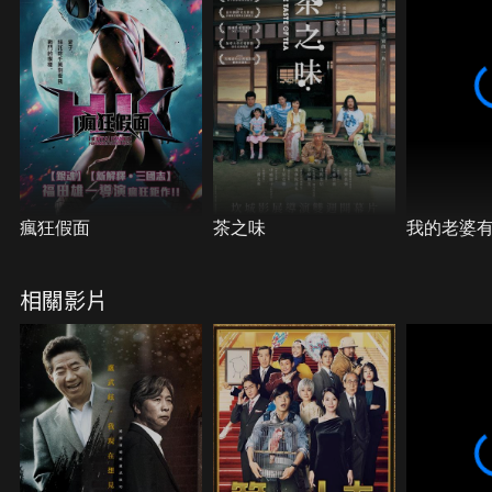
瘋狂假面
茶之味
我的老婆
相關影片