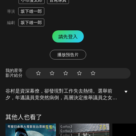
小市慢太郎
音尾琢真
坂下雄一郎
導演
坂下雄一郎
編劇
請先登入
播放預告片
我的星等
影片給分
谷村是資深幕僚，卻發現對工作失去熱情。選舉前
夕，年邁議員竟突然病倒，高層決定推舉議員之女巾
代父出征。然而這位政治素人頻頻暴走失言、不時揚
言求落選的恣意，讓整個競選團隊瀕臨崩潰。面對生
其他人也看了
涯最艱困的一戰，這位政壇王牌能否不負老議員，成
功將大小姐送進國會呢？
5.8
7.5