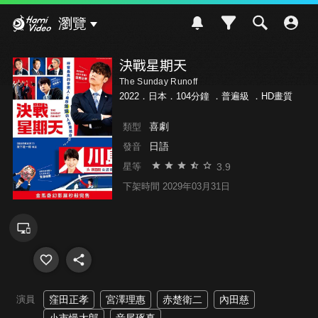
Hami Video
瀏覽
決戰星期天
The Sunday Runoff
2022．日本．104分鐘 ．
普遍級
．HD畫質
喜劇
類型
日語
發音
3.9
星等
下架時間 2029年03月31日
演員
窪田正孝
宮澤理惠
赤楚衛二
內田慈