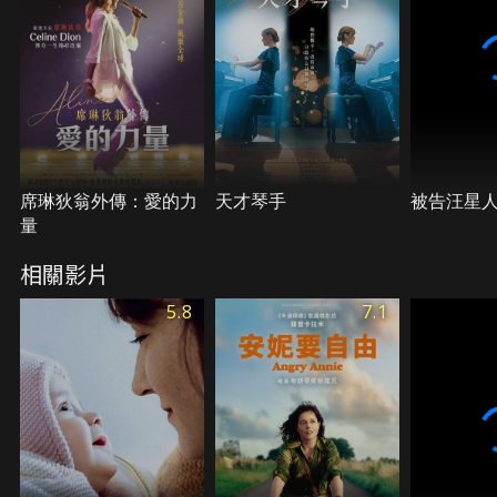
席琳狄翁外傳：愛的力
天才琴手
被告汪星
量
相關影片
5.8
7.1