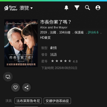
Hami Video
瀏覽
市長你累了嗎？
Alice and the Mayor
2019．法國．104分鐘 ．
保護級
．
評分6.6
．
HD畫質
劇情
類型
法語
發音
4.8
星等
下架時間 2026年09月01日
演員
法布萊斯魯奇尼
安娜伊德慕絲提