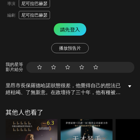
尼可拉巴赫瑟
導演
尼可拉巴赫瑟
編劇
請先登入
播放預告片
我的星等
影片給分
里昂市長保羅德哈諾狀態很差，他覺得自己的想法已
經枯竭、了無新意。在政壇待了三十年，他有種被掏
空的感覺。為了解決這問題，他的團隊決定聘請一位
年輕聰明的哲學家艾莉絲海曼來協助他。隨著兩人間
其他人也看了
的對話逐漸坦白深入，彼此關係更加拉近，也動搖了
原本各自堅持的信念。慢慢的問題出現了：政治能夠
6.3
允許反思嗎？