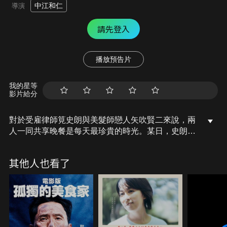
中江和仁
導演
請先登入
播放預告片
我的星等
影片給分
對於受雇律師筧史朗與美髮師戀人矢吹賢二來說，兩
人一同共享晚餐是每天最珍貴的時光。某日，史朗提
議在賢二生日時，一起去京都旅行當作是生日禮物，
旅途中賢二度過了非常愉快的幸福時光，史朗卻說出
其他人也看了
令他吃驚不已的話。沒想到因為這場京都旅行，讓他
們變得無法向彼此坦率表明內心事…。