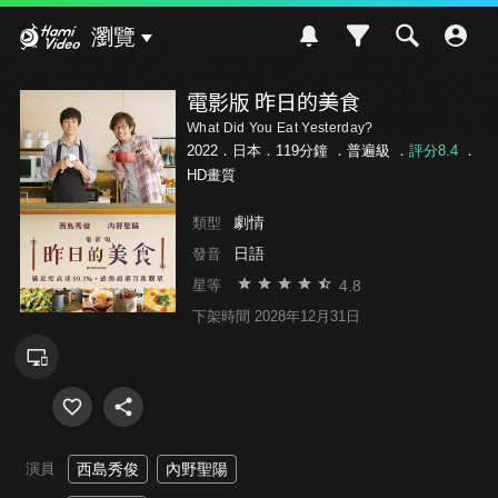
Hami Video
瀏覽
電影版 昨日的美食
What Did You Eat Yesterday?
2022．日本．119分鐘 ．
普遍級
．
評分8.4
．
HD畫質
劇情
類型
日語
發音
4.8
星等
下架時間 2028年12月31日
演員
西島秀俊
內野聖陽