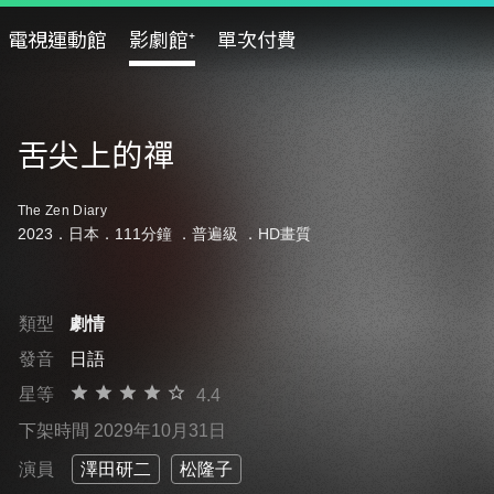
電視運動館
影劇館⁺
單次付費
舌尖上的禪
The Zen Diary
2023．日本．111分鐘 ．
普遍級
．HD畫質
類型
劇情
發音
日語
星等
4.4
下架時間 2029年10月31日
演員
澤田研二
松隆子