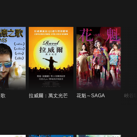
之歌
拉威爾：萬丈光芒
花魁～SAGA
峽谷