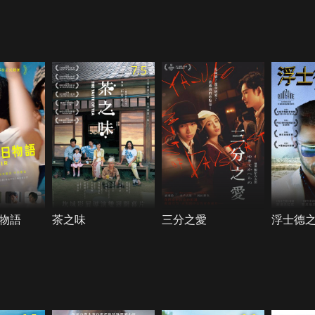
7.5
物語
茶之味
三分之愛
浮士德