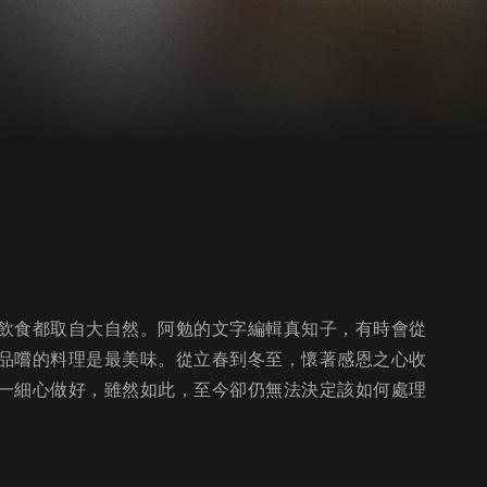
飲食都取自大自然。阿勉的文字編輯真知子，有時會從
品嚐的料理是最美味。從立春到冬至，懷著感恩之心收
一細心做好，雖然如此，至今卻仍無法決定該如何處理