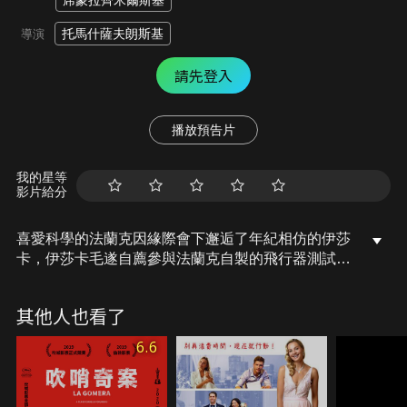
席蒙拉齊米爾斯基
托馬什薩夫朗斯基
導演
請先登入
播放預告片
我的星等
影片給分
喜愛科學的法蘭克因緣際會下邂逅了年紀相仿的伊莎
卡，伊莎卡毛遂自薦參與法蘭克自製的飛行器測試，
成功飛行後卻意外墜機在一棟廢棄的古堡頂樓，而在
古堡中他們赫然發現一具老男人屍體！好奇心驅使下
其他人也看了
伊莎卡播放了用拉丁語寫著「幽冥邊境」的黑膠，此
時門窗發出巨響、藍綠色的光芒掃過屋內，同時還有
6.6
一個彈著電吉他的男人大喊：「Rock N Roll！」邊
追著他們，而在男人身後又有兩個凶神惡煞的光頭想
要置男人於死地……這到底是怎麼一回事呢？