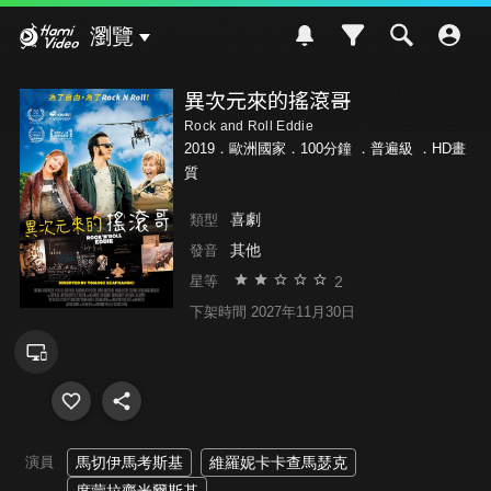
Hami Video
瀏覽
異次元來的搖滾哥
Rock and Roll Eddie
2019．歐洲國家．100分鐘 ．
普遍級
．HD畫
質
喜劇
類型
其他
發音
2
星等
下架時間 2027年11月30日
演員
馬切伊馬考斯基
維羅妮卡卡查馬瑟克