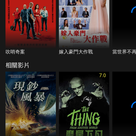
吹哨奇案
嫁入豪門大作戰
當世界不
相關影片
7.0