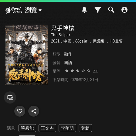
Hami Video
瀏覽
鬼手神槍
The Sniper
2021．中國．88分鐘 ．
保護級
．HD畫質
動作
類型
國語
發音
2.8
星等
下架時間 2028年12月31日
演員
釋彥能
王文杰
李萌萌
黃勐