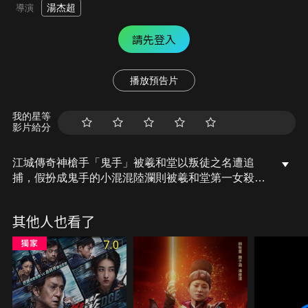
湯杰超
導演
請先登入
播放預告片
我的星等
影片給分
江城傳奇神槍手「鬼手」被羲和堂以叛徒之名遭追
捕，假扮成鬼手的小混混陸瀾則被羲和堂第一女殺手
冷楓擄走。羲和堂將陸瀾訓練成頂尖槍手，並下令陸
瀾與冷楓搭檔剷除地下勢力。鬼手多次阻擾他們的任
其他人也看了
務，在生死槍戰之際，陸瀾卻發現鬼手就是他死去的
大哥，而這場陰謀的元凶正是羲和堂…。
7.0