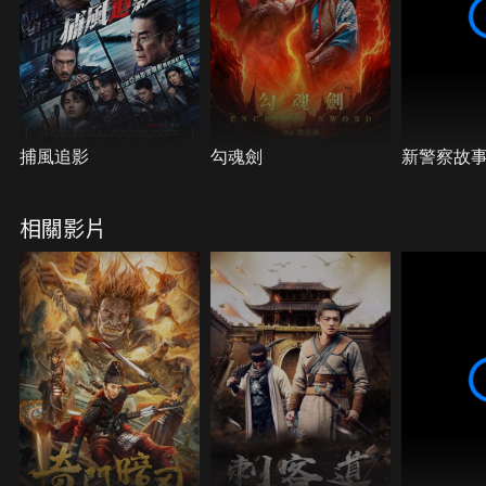
捕風追影
勾魂劍
新警察故
相關影片