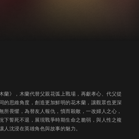
木蘭》，木蘭代替父親花弧上戰場，再獻孝心、代父從
同的思維角度，創造更加鮮明的花木蘭，讓觀眾也更深
無所畏懼，為替友人報仇，憤而殺敵，一改婦人之心，
況下誓死不退，展現戰爭時期生命之脆弱，與人性之複
讓人沈浸在英雄角色與故事的魅力。