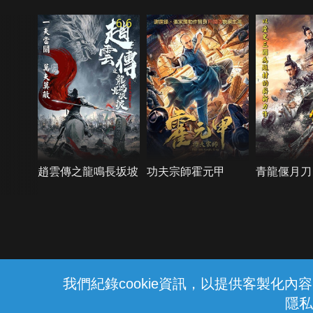
6.6
趙雲傳之龍鳴長坂坡
功夫宗師霍元甲
青龍偃月刀
{{notifyMsg}}
我們紀錄cookie資訊，以提供客製化
隱私