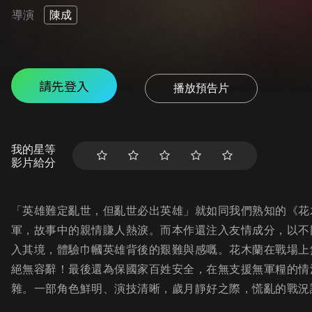
導演
陳成
請先登入
播放預告片
我的星等
影片給分
「英雄難定亂世，但亂世必出英雄」就如同我們熟知的《花
軍，故事中的親情賺人熱淚。而本作還注入友情成分，以不
入其境，體驗巾幗英雄背後的艱難與感嘅。花木蘭在戰場上
絕無容辭！最後還為保國家百姓安全，在無支援無軍糧的情
雜。一部角色鮮明、演技清晰，歲月靜好之際，慌亂的戰況