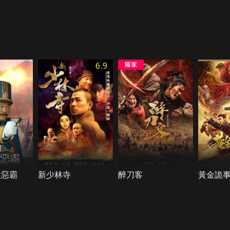
6.9
大惡霸
新少林寺
醉刀客
黃金詭