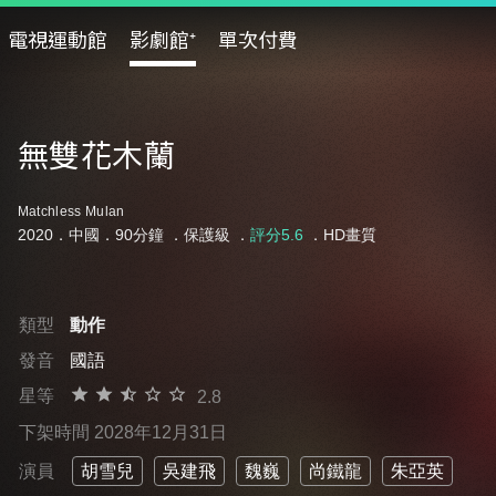
電視運動館
影劇館⁺
單次付費
無雙花木蘭
Matchless Mulan
2020．中國．90分鐘 ．
保護級
．
評分5.6
．HD畫質
類型
動作
發音
國語
星等
2.8
下架時間 2028年12月31日
演員
胡雪兒
吳建飛
魏巍
尚鐵龍
朱亞英