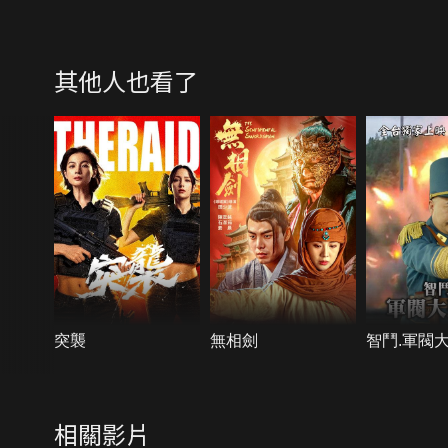
其他人也看了
突襲
無相劍
智鬥.軍閥
相關影片