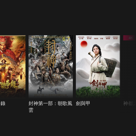
6.7
事錄
封神第一部：朝歌風
劍與甲
神都
雲