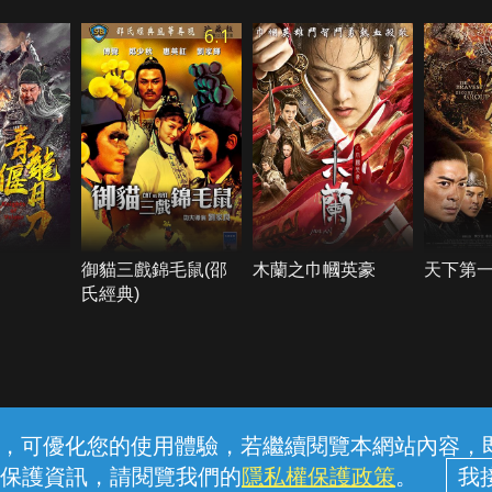
6.1
御貓三戲錦毛鼠(邵
木蘭之巾幗英豪
天下第
氏經典)
常見問題
線上客服
服務條款
隱私權保護
內容，可優化您的使用體驗，若繼續閱覽本網站內容，即表
保護資訊，請閱覽我們的
隱私權保護政策
。
中華電信股份有限公司個人家庭分公司 (統一編號：96979949) © 2026