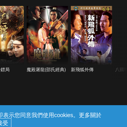
6.9
一鏢局
魔殿屠龍(邵氏經典)
新飛狐外傳
八國
示您同意我們使用cookies。更多關於