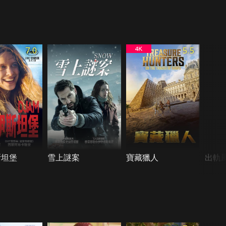
7.0
5.5
斯坦堡
雪上謎案
寶藏獵人
出軌