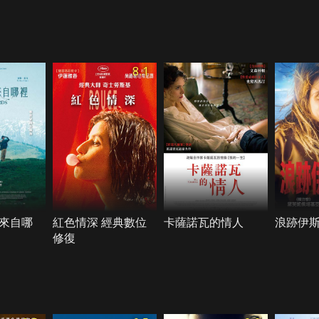
8.1
來自哪
紅色情深 經典數位
卡薩諾瓦的情人
浪跡伊
修復