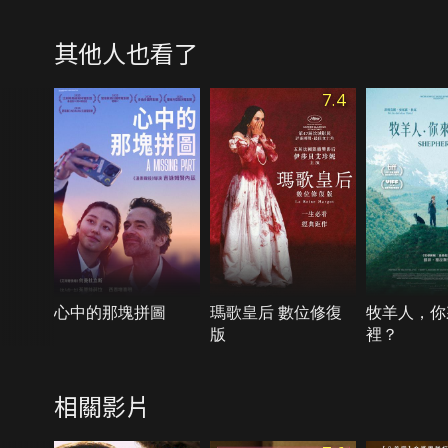
其他人也看了
7.4
心中的那塊拼圖
瑪歌皇后 數位修復
牧羊人，你
版
裡？
相關影片