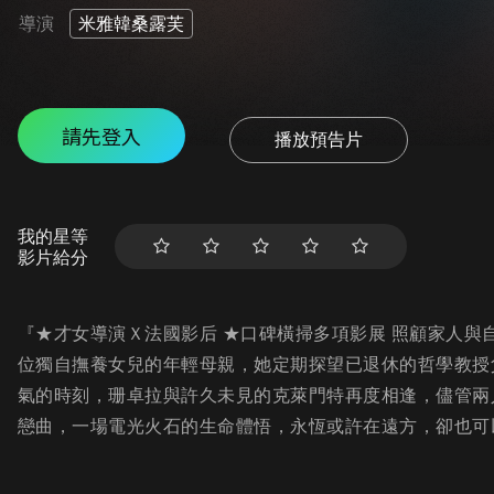
導演
米雅韓桑露芙
請先登入
播放預告片
我的星等
影片給分
『★才女導演Ｘ法國影后 ★口碑橫掃多項影展 照顧家人
位獨自撫養女兒的年輕母親，她定期探望已退休的哲學教授
氣的時刻，珊卓拉與許久未見的克萊門特再度相逢，儘管兩
戀曲，一場電光火石的生命體悟，永恆或許在遠方，卻也可