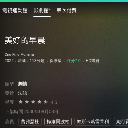
電視運動館
影劇館⁺
單次付費
美好的早晨
One Fine Morning
2022．法國．113分鐘 ．
保護級
．
評分7.0
．HD畫質
類型
劇情
發音
法語
星等
4.5
下架時間 2030年08月08日
演員
蕾雅瑟杜
梅維爾波柏
帕斯卡葛雷果利
妮可