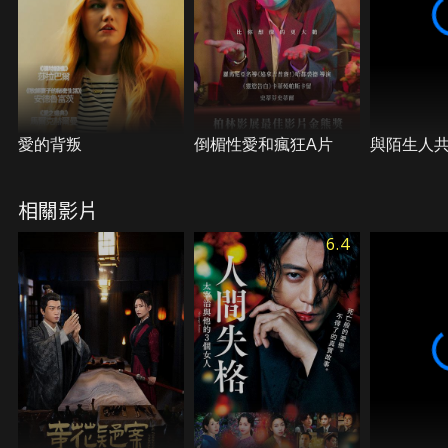
愛的背叛
倒楣性愛和瘋狂A片
與陌生人
相關影片
6.4