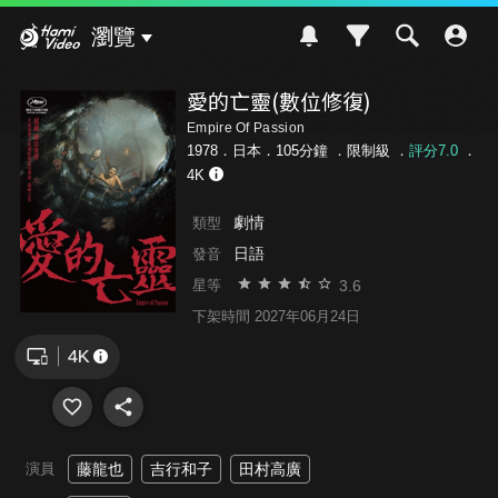
Hami Video
瀏覽
愛的亡靈(數位修復)
Empire Of Passion
1978．日本．105分鐘 ．
限制級
．
評分7.0
．
4K
劇情
類型
日語
發音
3.6
星等
下架時間 2027年06月24日
演員
藤龍也
吉行和子
田村高廣