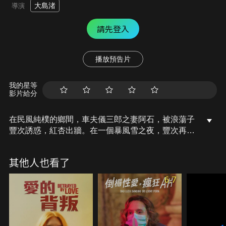
大島渚
導演
請先登入
播放預告片
我的星等
影片給分
在民風純樸的鄉間，車夫儀三郎之妻阿石，被浪蕩子
豐次誘惑，紅杏出牆。在一個暴風雪之夜，豐次再也
難以忍受儀三郎的存在，唆使阿石灌醉儀三郎且將他
勒死，兩人將屍體棄於枯井。畏罪愧疚的豐次，每天
其他人也看了
都將樹葉掃進井裡，深怕被村民發現儀三郎的屍首。
隨著儀三郎託夢的靈異現象不斷出現，全村開始議論
6.7
紛紛…