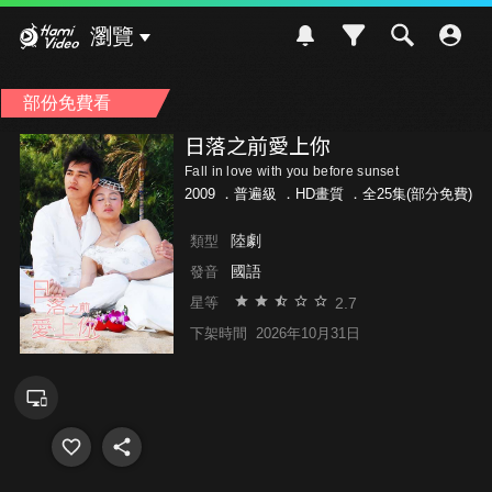
Hami Video
瀏覽
部份免費看
日落之前愛上你
Fall in love with you before sunset
2009 ．
普遍級
．HD畫質 ．全25集(部分免費)
陸劇
類型
國語
發音
2.7
星等
下架時間
2026年10月31日