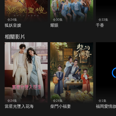
全24集
全30集
全33集
狐妖皇嫂
耀眼
千香
相關影片
全24集
全24集
全1集
當星光墜入花海
柴門小福妻
福岡愛情故