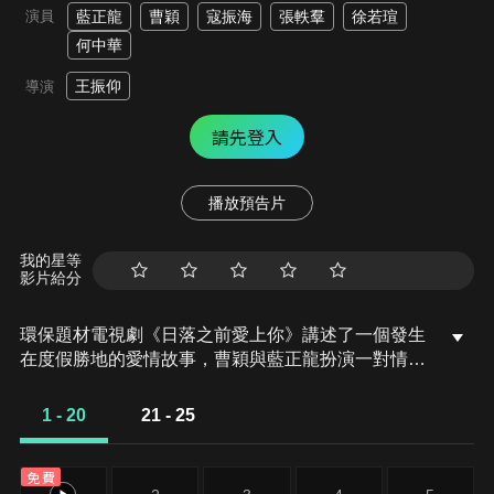
演員
藍正龍
曹穎
寇振海
張軼羣
徐若瑄
何中華
王振仰
導演
請先登入
播放預告片
我的星等
影片給分
環保題材電視劇《日落之前愛上你》講述了一個發生
在度假勝地的愛情故事，曹穎與藍正龍扮演一對情
侶。由徐若瑄和何中華聯袂演出，在天涯海角處演繹
日落之前的“美麗傳説”。可惜，劇中兩人另有他愛，
1 - 20
21 - 25
但卻互相關照。話說兩人在醫院中偶遇，何中華卻成
就了徐若瑄和藍正龍的一線情緣。
免費