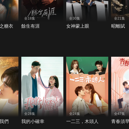
全18集
全30集
全21集
之糖衣
餘生有涯
女神蒙上眼
昭離賦
全28集
全24集
全47集
我們
我的小確幸
一二三，木頭人
青春須