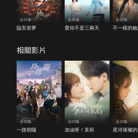
全24集
全36集
全24集
臨安若夢
愛你不是三兩天
不一樣的她
相關影片
全36集
全24集
全24集
一路朝陽
加油呀！茉莉
星河璀璨的