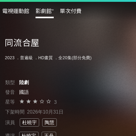
電視運動館
影劇館⁺
單次付費
同流合屋
2023 ．
普遍級
．HD畫質 ．全20集(部分免費)
類型
陸劇
發音
國語
星等
3
下架時間
2026年10月31日
演員
杜曉宇
陶慧
導演
杜曉宇
王丹