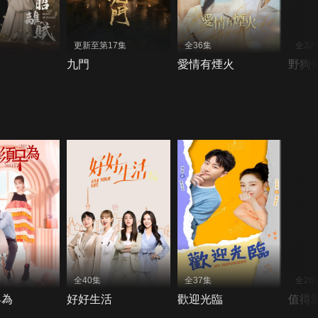
更新至第17集
全36集
全32
九門
愛情有煙火
野狗
全40集
全37集
全26
早為
好好生活
歡迎光臨
值得