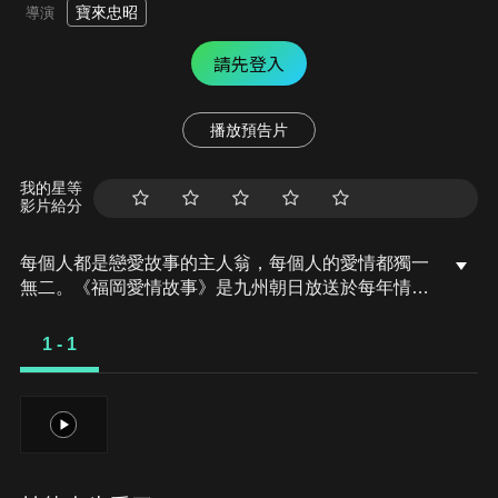
寶來忠昭
導演
請先登入
播放預告片
我的星等
影片給分
每個人都是戀愛故事的主人翁，每個人的愛情都獨一
無二。《福岡愛情故事》是九州朝日放送於每年情人
節播出的電視劇，募集福岡觀眾的真實愛情故事，於
福岡實景拍攝，並邀請當地出身的藝人演出，細膩描
1 - 1
繪每個相遇、相知、相愛，時而甜蜜、時而苦澀的心
動瞬間。
1