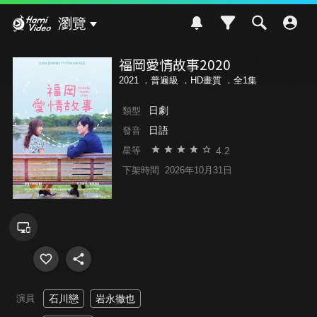
Hami Video
瀏覽
福岡愛情故事2020
2021 ．
普遍級
．HD畫質 ．全1集
日劇
類型
日語
發音
4.2
星等
下架時間
2026年10月31日
演員
石川戀
岩永徹也