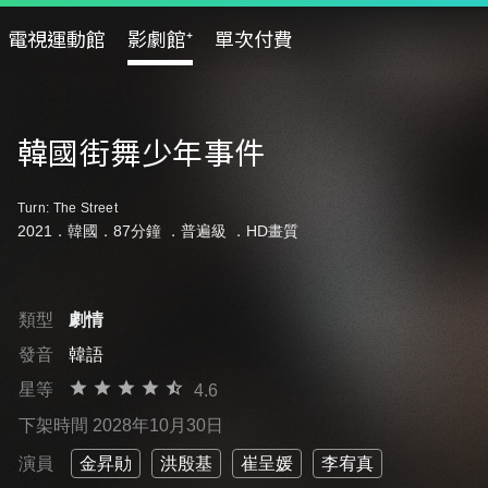
電視運動館
影劇館⁺
單次付費
韓國街舞少年事件
Turn: The Street
2021．韓國．87分鐘 ．
普遍級
．HD畫質
類型
劇情
發音
韓語
星等
4.6
下架時間 2028年10月30日
演員
金昇勛
洪殷基
崔呈媛
李宥真