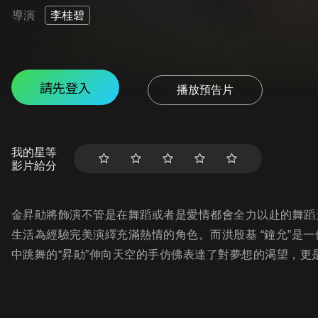
導演
李桂碧
請先登入
播放預告片
我的星等
影片給分
金昇勛將飾演不管是在舞蹈或者是愛情都會全力以赴的舞蹈
生活為經驗完美演繹充滿熱情的角色。而洪殷基 “鐘允”是
中跳舞的“昇勛”伸向天空的手仿佛表達了對夢想的渴望，