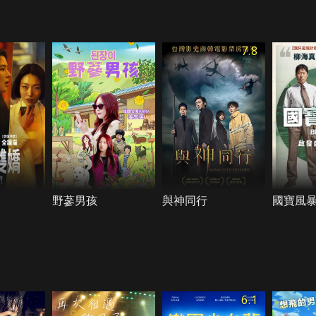
7.8
野蔘男孩
與神同行
國寶風
6.1