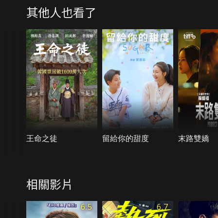
其他人也看了
王命之徒
留給你的甜度
末路雙嬌
相關影片
6.5
6.7