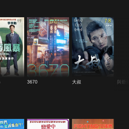
7.8
暴
3670
大叔
與爺