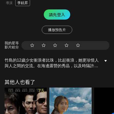
李鉉昇
導演
請先登入
播放預告片
我的星等
影片給分
竹島的12歲少女衝浪者比珠，比起衝浪，她更珍惜人
與人之間的交流。在海邊露營的秀晶，以及時隔許久
回到竹島的正容，兩人在衝浪的過程中認識彼此。另
外，躍升為衝浪聖地的竹島，也開始出現一些問題。
其他人也看了
而在時間的流逝下，比珠也面臨離開竹島的命運……
7.5