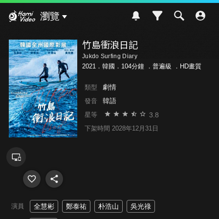
Hami Video
瀏覽
竹島衝浪日記
Jukdo Surfing Diary
2021．韓國．104分鐘 ．
普遍級
．HD畫質
劇情
類型
韓語
發音
3.8
星等
下架時間 2028年12月31日
演員
全慧彬
鄭泰祐
朴浩山
吳光祿